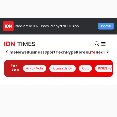
Baca artikel
IDN Times
lainnya di IDN App
Install
Home
News
Business
Sport
Tech
Hype
Korea
Life
Health
Aut
For
# Yuk Vote
Iklanin di IDN
Quiz
INSIDENESIA
You