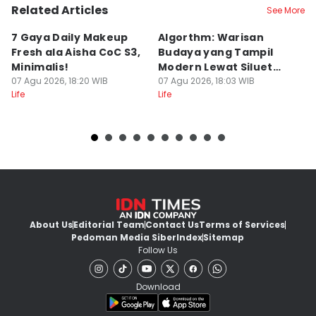
Related Articles
See More
7 Gaya Daily Makeup
Algorthm: Warisan
6
Fresh ala Aisha CoC S3,
Budaya yang Tampil
L
Minimalis!
Modern Lewat Siluet
G
07 Agu 2026, 18:20 WIB
Kontemporer
07 Agu 2026, 18:03 WIB
07
Life
Life
Lif
About Us
Editorial Team
Contact Us
Terms of Services
Pedoman Media Siber
Index
Sitemap
Follow Us
Download