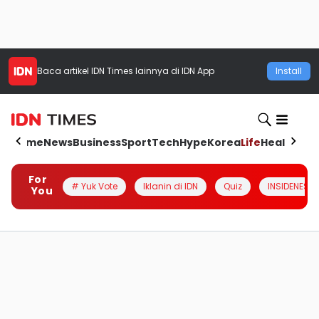
Baca artikel
IDN Times
lainnya di IDN App
Install
Home
News
Business
Sport
Tech
Hype
Korea
Life
Health
Aut
For
# Yuk Vote
Iklanin di IDN
Quiz
INSIDENESIA
You