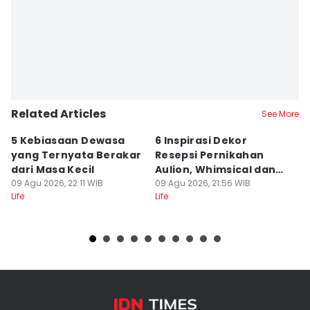
Related Articles
See More
5 Kebiasaan Dewasa
6 Inspirasi Dekor
5
yang Ternyata Berakar
Resepsi Pernikahan
Ni
dari Masa Kecil
Aulion, Whimsical dan
C
09 Agu 2026, 22:11 WIB
Colorful
09 Agu 2026, 21:56 WIB
W
09
Life
Life
Lif