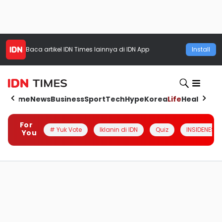
Baca artikel
IDN Times
lainnya di IDN App
Install
Home
News
Business
Sport
Tech
Hype
Korea
Life
Health
Aut
For
# Yuk Vote
Iklanin di IDN
Quiz
INSIDENESIA
You