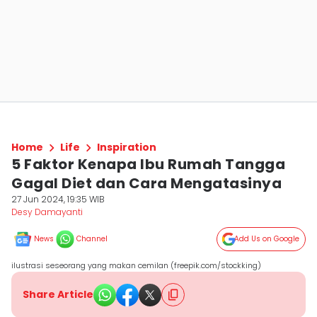
Home
Life
Inspiration
5 Faktor Kenapa Ibu Rumah Tangga
Gagal Diet dan Cara Mengatasinya
27 Jun 2024, 19:35 WIB
Desy Damayanti
News
Channel
Add Us on Google
ilustrasi seseorang yang makan cemilan (freepik.com/stockking)
Share Article