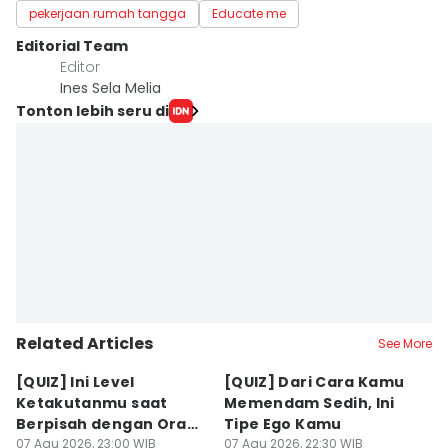
pekerjaan rumah tangga
Educate me
Editorial Team
Editor
Ines Sela Melia
Tonton lebih seru di
Related Articles
See More
[QUIZ] Ini Level
[QUIZ] Dari Cara Kamu
[Q
Ketakutanmu saat
Memendam Sedih, Ini
Up
Berpisah dengan Orang
Tipe Ego Kamu
K
Lain
07 Agu 2026, 23:00 WIB
07 Agu 2026, 22:30 WIB
07