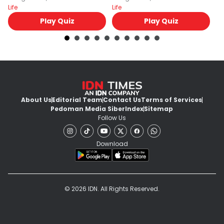
Life
Life
Lif
Play Quiz
Play Quiz
About Us
Editorial Team
Contact Us
Terms of Services
Pedoman Media Siber
Index
Sitemap
Follow Us
Download
© 2026 IDN. All Rights Reserved.