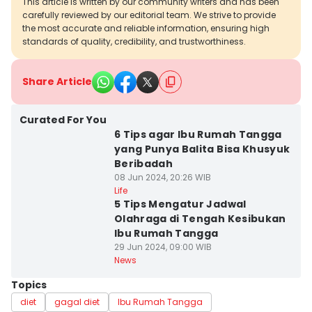
This article is written by our community writers and has been
carefully reviewed by our editorial team. We strive to provide
the most accurate and reliable information, ensuring high
standards of quality, credibility, and trustworthiness.
Share Article
Curated For You
6 Tips agar Ibu Rumah Tangga
yang Punya Balita Bisa Khusyuk
Beribadah
08 Jun 2024, 20:26 WIB
Life
5 Tips Mengatur Jadwal
Olahraga di Tengah Kesibukan
Ibu Rumah Tangga
29 Jun 2024, 09:00 WIB
News
Topics
diet
gagal diet
Ibu Rumah Tangga