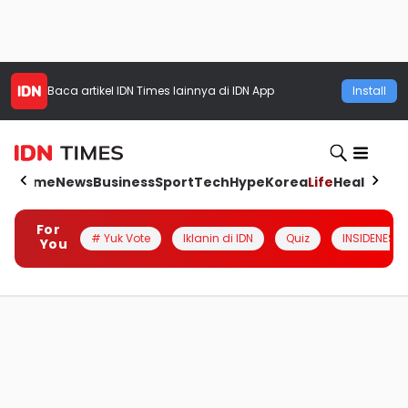
Baca artikel
IDN Times
lainnya di IDN App
Install
Home
News
Business
Sport
Tech
Hype
Korea
Life
Health
Aut
For
# Yuk Vote
Iklanin di IDN
Quiz
INSIDENESIA
You