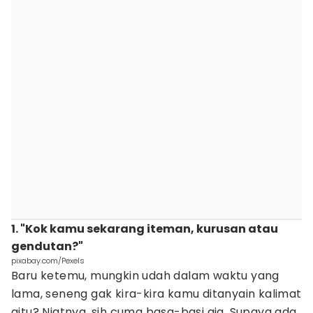
1. "Kok kamu sekarang iteman, kurusan atau
gendutan?"
pixabay.com/Pexels
Baru ketemu, mungkin udah dalam waktu yang
lama, seneng gak kira-kira kamu ditanyain kalimat
gitu? Niatnya, sih cuma basa-basi aja. Supaya ada