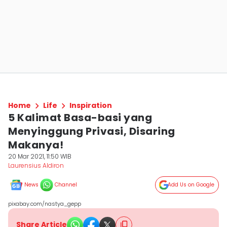
Home
Life
Inspiration
5 Kalimat Basa-basi yang
Menyinggung Privasi, Disaring
Makanya!
20 Mar 2021, 11:50 WIB
Laurensius Aldiron
News
Channel
Add Us on Google
pixabay.com/nastya_gepp
Share Article