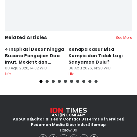
Related Articles
See More
4 Inspirasi Dekor hingga
Kenapa Kasur Bisa
I
Busana Pengajian Dea
Kempis dan Tidak Lagi
M
Imut, Modest dan
Senyaman Dulu?
R
Anggun!
08 Agu 2026, 14:32 WIB
08 Agu 2026, 14:20 WIB
Ku
08
Life
Life
Lif
About Us
Editorial Team
Contact Us
Terms of Services
Pedoman Media Siber
Index
Sitemap
Follow Us