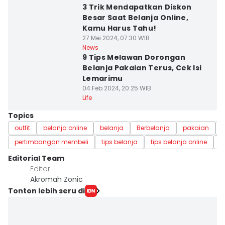
3 Trik Mendapatkan Diskon
Besar Saat Belanja Online,
Kamu Harus Tahu!
27 Mei 2024, 07:30 WIB
News
9 Tips Melawan Dorongan
Belanja Pakaian Terus, Cek Isi
Lemarimu
04 Feb 2024, 20:25 WIB
Life
Topics
outfit
belanja online
belanja
Berbelanja
pakaian
pertimbangan membeli
tips belanja
tips belanja online
p
Editorial Team
Editor
Akromah Zonic
Tonton lebih seru di