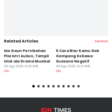
Related Articles
See More
Ide Gaun Pernikahan
5 Cara Biar Kamu Gak
5
Pila Istri Aulion, Tampil
Gampang Kebawa
D
Unik ala Drama Musikal
Suasana Negatif
P
09 Agu 2026, 22:51 WIB
09 Agu 2026, 22:51 WIB
I
09
Life
Life
Lif