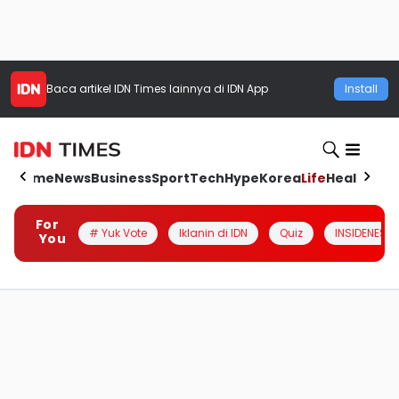
Baca artikel
IDN Times
lainnya di IDN App
Install
Home
News
Business
Sport
Tech
Hype
Korea
Life
Health
Aut
For
# Yuk Vote
Iklanin di IDN
Quiz
INSIDENESIA
You