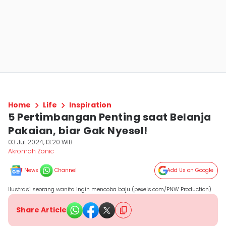
Home
Life
Inspiration
5 Pertimbangan Penting saat Belanja
Pakaian, biar Gak Nyesel!
03 Jul 2024, 13:20 WIB
Akromah Zonic
News
Channel
Add Us on Google
Ilustrasi seorang wanita ingin mencoba baju (pexels.com/PNW Production)
Share Article