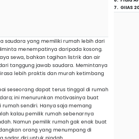
6
.
Piala A
7
.
GIIAS 2
da saudara yang memiliki rumah lebih dari
diminta menempatinya daripada kosong.
ya sewa, bahkan tagihan listrik dan air
dari tanggung jawab saudara. Memintanya
dirasa lebih praktis dan murah ketimbang
i seseorang dapat terus tinggal di rumah
dara; ini menurunkan motivasinya buat
 rumah sendiri. Hanya saja memang
alah kalau pemilik rumah sebenarnya
ndah. Namun pemilik rumah gak enak buat
sedangkan orang yang menumpang di
 sadar diri untuk pindah.