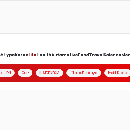
ch
Hype
Korea
Life
Health
Automotive
Food
Travel
Science
Me
 di IDN
Quiz
INSIDENESIA
#LokalBerdaya
Profil Dokter