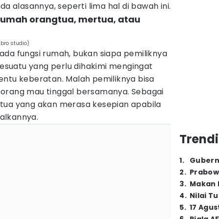
da alasannya, seperti lima hal di bawah ini.
i rumah orangtua, mertua, atau
bro studio)
ada fungsi rumah, bukan siapa pemiliknya
 sesuatu yang perlu dihakimi mengingat
entu keberatan. Malah pemiliknya bisa
eorang mau tinggal bersamanya. Sebagai
tua yang akan merasa kesepian apabila
alkannya.
Trendi
1
.
Gubern
2
.
Prabow
3
.
Makan B
4
.
Nilai T
5
.
17 Agus