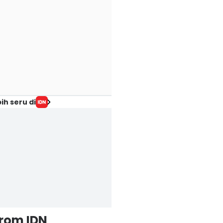
ih seru di
from IDN