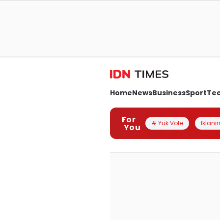
Home
News
Business
Sport
Te
For
# Yuk Vote
Iklanin
You