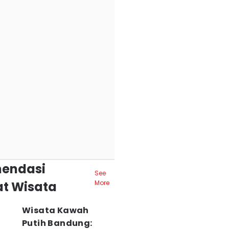
endasi
See
t Wisata
More
Wisata Kawah
Putih Bandung: