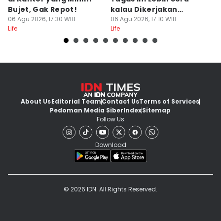
Bujet, Gak Repot!
kalau Dikerjakan
C
06 Agu 2026, 17:30 WIB
Bersama
06 Agu 2026, 17:10 WIB
06
Life
Life
Lif
About Us
Editorial Team
Contact Us
Terms of Services
Pedoman Media Siber
Index
Sitemap
Follow Us
Download
© 2026 IDN. All Rights Reserved.