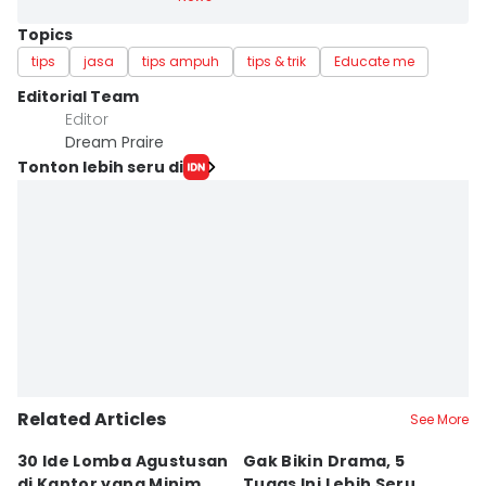
Topics
tips
jasa
tips ampuh
tips & trik
Educate me
Editorial Team
Editor
Dream Praire
Tonton lebih seru di
Related Articles
See More
30 Ide Lomba Agustusan
Gak Bikin Drama, 5
M
di Kantor yang Minim
Tugas Ini Lebih Seru
R