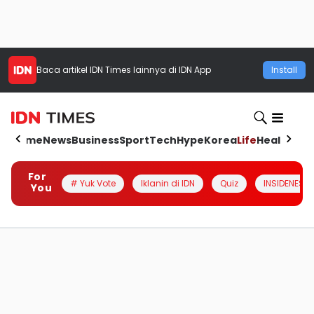
Baca artikel
IDN Times
lainnya di IDN App
Install
Home
News
Business
Sport
Tech
Hype
Korea
Life
Health
Aut
For
# Yuk Vote
Iklanin di IDN
Quiz
INSIDENESIA
You