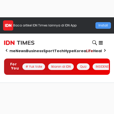
Baca artikel
IDN Times
lainnya di IDN App
Install
Home
News
Business
Sport
Tech
Hype
Korea
Life
Health
Aut
For
# Yuk Vote
Iklanin di IDN
Quiz
INSIDENESIA
You