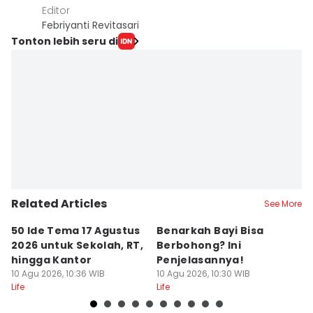
Editor
Febriyanti Revitasari
Tonton lebih seru di
Related Articles
See More
50 Ide Tema 17 Agustus
Benarkah Bayi Bisa
5
2026 untuk Sekolah, RT,
Berbohong? Ini
P
hingga Kantor
Penjelasannya!
M
10 Agu 2026, 10:36 WIB
10 Agu 2026, 10:30 WIB
W
10
Life
Life
Lif