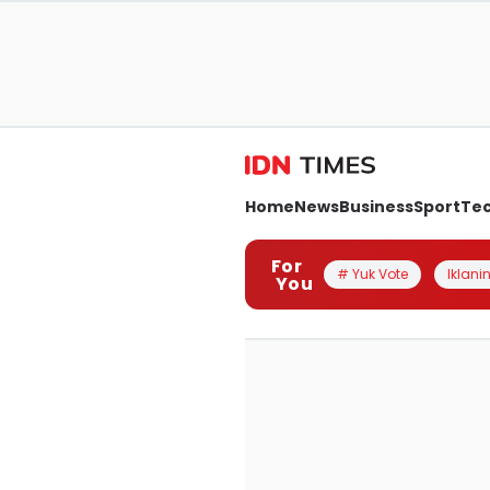
Home
News
Business
Sport
Te
For
# Yuk Vote
Iklanin
You