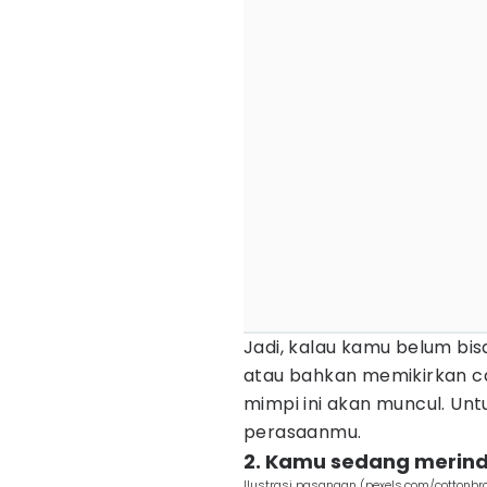
Jadi, kalau kamu belum bi
atau bahkan memikirkan ca
mimpi ini akan muncul. Un
perasaanmu.
2. Kamu sedang merin
Ilustrasi pasangan (pexels.com/cottonbro