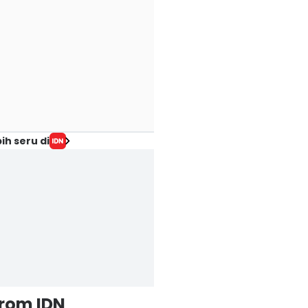
ih seru di
from IDN