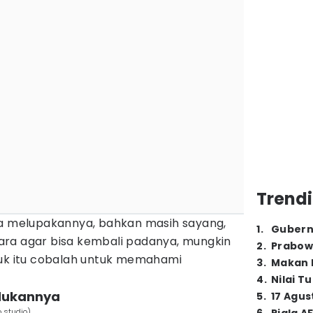
Trendi
sa melupakannya, bahkan masih sayang,
1
.
Gubern
ra agar bisa kembali padanya, mungkin
2
.
Prabow
tuk itu cobalah untuk memahami
3
.
Makan B
4
.
Nilai T
dukannya
5
.
17 Agus
 studio)