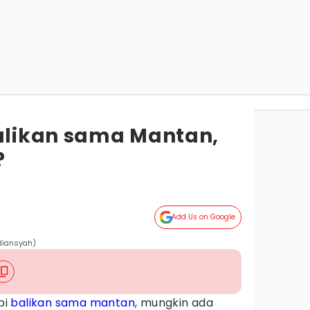
Balikan sama Mantan,
?
Add Us on Google
rdiansyah)
pi
balikan sama mantan
, mungkin ada