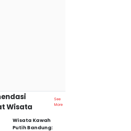
endasi
See
t Wisata
More
Wisata Kawah
Putih Bandung: