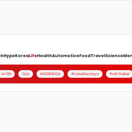
ch
Hype
Korea
Life
Health
Automotive
Food
Travel
Science
Me
 di IDN
Quiz
INSIDENESIA
#LokalBerdaya
Profil Dokter