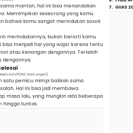
6
.
Piala A
 sama mantan, hal ini bisa menandakan
7
.
GIIAS 2
a. Memimpikan seseorang yang kamu
an bahwa kamu sangat merindukan sosok
in merindukannya, bukan berarti kamu
i bisa menjadi hal yang wajar karena tentu
ori atau kenangan dengannya. Terlebih
s dengannya.
elesai
exels.com/RDNE Stock project)
h satu pemicu mimpi balikan sama
lah. Hal ini bisa jadi membawa
ap masa lalu, yang mungkin ada beberapa
n hingga tuntas.