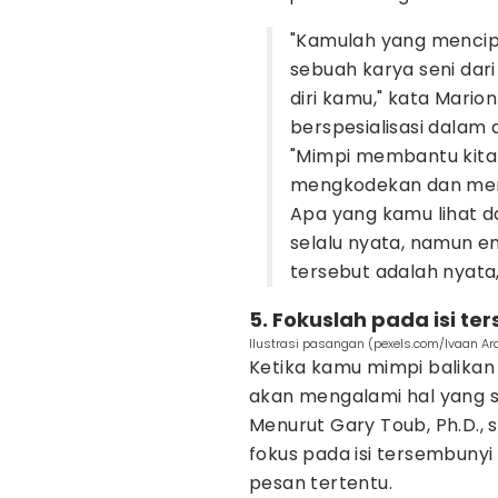
"Kamulah yang mencipt
sebuah karya seni dar
diri kamu," kata Mario
berspesialisasi dalam 
"Mimpi membantu kit
mengkodekan dan mem
Apa yang kamu lihat d
selalu nyata, namun 
tersebut adalah nyata,
5. Fokuslah pada isi t
Ilustrasi pasangan (pexels.com/Ivaan A
Ketika kamu mimpi balikan
akan mengalami hal yang s
Menurut Gary Toub, Ph.D., s
fokus pada isi tersembunyi
pesan tertentu.