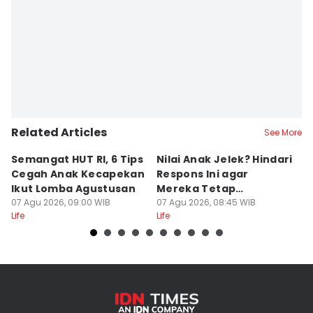
Related Articles
See More
Semangat HUT RI, 6 Tips
Nilai Anak Jelek? Hindari
A
Cegah Anak Kecapekan
Respons Ini agar
K
Ikut Lomba Agustusan
Mereka Tetap
M
07 Agu 2026, 09:00 WIB
Semangat Belajar
07 Agu 2026, 08:45 WIB
P
07
Life
Life
Lif