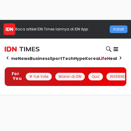
Baca artikel
IDN Times
lainnya di IDN App
Install
Home
News
Business
Sport
Tech
Hype
Korea
Life
Health
Aut
For
# Yuk Vote
Iklanin di IDN
Quiz
INSIDENESIA
You