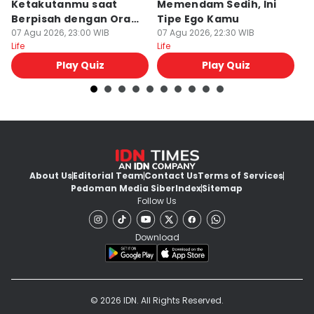
Ketakutanmu saat
Memendam Sedih, Ini
Up
Berpisah dengan Orang
Tipe Ego Kamu
K
Lain
07 Agu 2026, 23:00 WIB
07 Agu 2026, 22:30 WIB
07
Life
Life
Lif
Play Quiz
Play Quiz
About Us
Editorial Team
Contact Us
Terms of Services
Pedoman Media Siber
Index
Sitemap
Follow Us
Download
© 2026 IDN. All Rights Reserved.