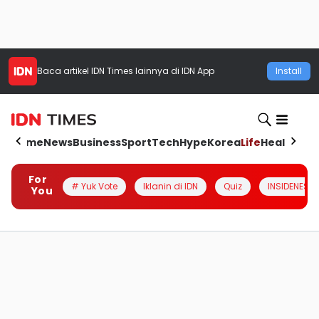
Baca artikel
IDN Times
lainnya di IDN App
Install
Home
News
Business
Sport
Tech
Hype
Korea
Life
Health
Aut
For
# Yuk Vote
Iklanin di IDN
Quiz
INSIDENESIA
You