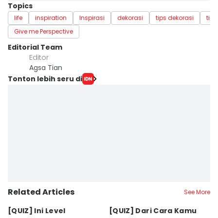
Topics
life
inspiration
Inspirasi
dekorasi
tips dekorasi
tip
Give me Perspective
Editorial Team
Editor
Agsa Tian
Tonton lebih seru di
Related Articles
See More
[QUIZ] Ini Level
[QUIZ] Dari Cara Kamu
[Q