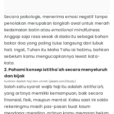
Secara psikologis, menerima emosi negatif tanpa
penolakan merupakan langkah awal untuk meraih
kedamaian batin atau
emotional mindfulness
.
Anggap saja rasa sesak di dada itu sebagai bahan
bakar doa yang paling tulus langsung dari lubuk
hati. Ingat, Tuhan itu Maha Tahu isi hatimu, bahkan
sebelum kamu mengucapkannya lewat kata-
kata.
2. Pahami konsep istitha'ah secara menyeluruh
dan bijak
ilustrasi ibadah haji dan umrah (pexels.com/GLady)
Salah satu syarat wajib haji itu adalah
istitha'ah
,
yang artinya memiliki kemampuan, baik secara
finansial, fisik, maupun mental. Kalau saat ini saldo
rekeningmu masih pas-pasan buat kaum
mendang-mending, artinya kamu memang belum