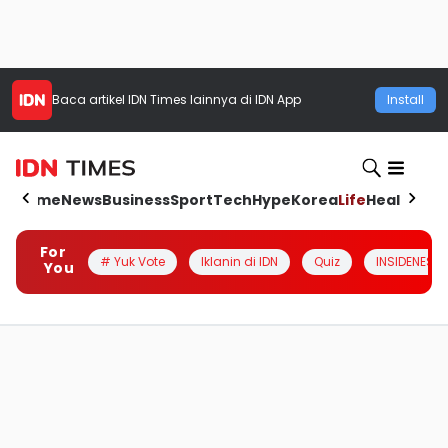
Baca artikel
IDN Times
lainnya di IDN App
Install
Home
News
Business
Sport
Tech
Hype
Korea
Life
Health
Aut
For
# Yuk Vote
Iklanin di IDN
Quiz
INSIDENESIA
You