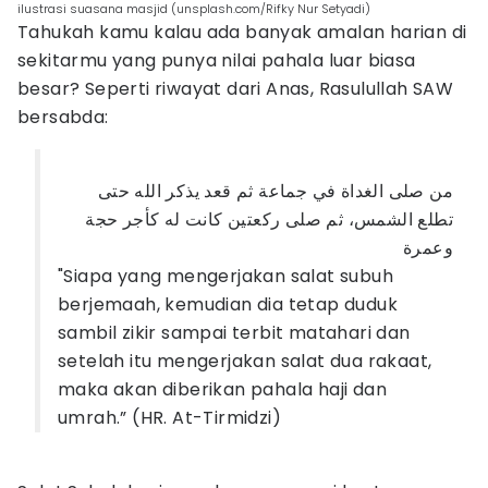
ilustrasi suasana masjid (unsplash.com/Rifky Nur Setyadi)
Tahukah kamu kalau ada banyak amalan harian di
sekitarmu yang punya nilai pahala luar biasa
besar? Seperti riwayat dari Anas, Rasulullah SAW
bersabda:
من صلى الغداة في جماعة ثم قعد يذكر الله حتى
تطلع الشمس، ثم صلى ركعتين كانت له كأجر حجة
وعمرة
"Siapa yang mengerjakan salat subuh
berjemaah, kemudian dia tetap duduk
sambil zikir sampai terbit matahari dan
setelah itu mengerjakan salat dua rakaat,
maka akan diberikan pahala haji dan
umrah.” (HR. At-Tirmidzi)