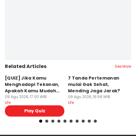
Related Articles
See More
[QUIZ] Jika Kamu
7 Tanda Pertemanan
5
Menghadapi Tekanan,
mulai Gak Sehat,
S
Apakah Kamu Mudah
Mending Jaga Jarak?
O
Bad Mood?
09 Agu 2026, 17:00 WIB
09 Agu 2026, 16:58 WIB
09
Life
Life
Lif
Play Quiz