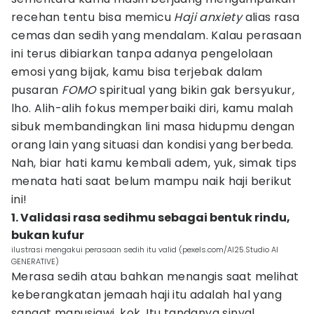
recehan tentu bisa memicu
Haji anxiety
alias rasa
cemas dan sedih yang mendalam. Kalau perasaan
ini terus dibiarkan tanpa adanya pengelolaan
emosi yang bijak, kamu bisa terjebak dalam
pusaran
FOMO
spiritual yang bikin gak bersyukur,
lho. Alih-alih fokus memperbaiki diri, kamu malah
sibuk membandingkan lini masa hidupmu dengan
orang lain yang situasi dan kondisi yang berbeda.
Nah, biar hati kamu kembali adem, yuk, simak tips
menata hati saat belum mampu naik haji berikut
ini!
1. Validasi rasa sedihmu sebagai bentuk rindu,
bukan kufur
ilustrasi mengakui perasaan sedih itu valid (pexels.com/AI25.Studio AI
GENERATIVE)
Merasa sedih atau bahkan menangis saat melihat
keberangkatan jemaah haji itu adalah hal yang
sangat manusiawi, kok. Itu tandanya sinyal