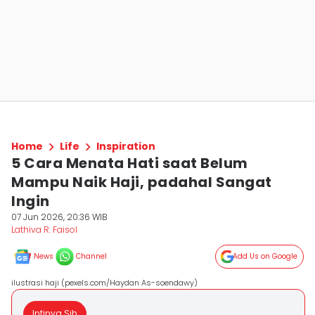
Home
Life
Inspiration
5 Cara Menata Hati saat Belum
Mampu Naik Haji, padahal Sangat
Ingin
07 Jun 2026, 20:36 WIB
Lathiva R. Faisol
News
Channel
Add Us on Google
ilustrasi haji (pexels.com/Haydan As-soendawy)
Intinya Sih