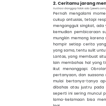
2. Ceritamu jarang m
ilustrasi dianggap tidak ada (pexels.com
Pernah mengalami momen
cukup antusias, tetapi re
mengangguk singkat, ada y
kemudian pembicaraan suda
mungkin memang karena su
hampir setiap cerita ya
yang sama, tentu sulit unt
Lantas, yang membuat situa
lain membahas hal yang ti
ikut menanggapi. Obrol
pertanyaan, dan suasana me
mulai bertanya-tanya a
dibahas atau justru pad
seperti ini sering muncul 
lama-kelamaan bisa mem
lagi.