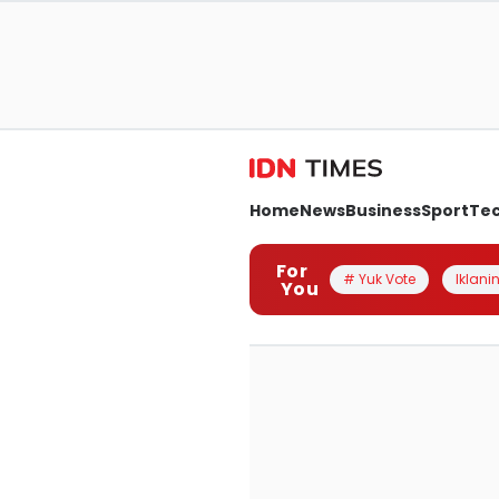
Home
News
Business
Sport
Te
For
# Yuk Vote
Iklanin
You