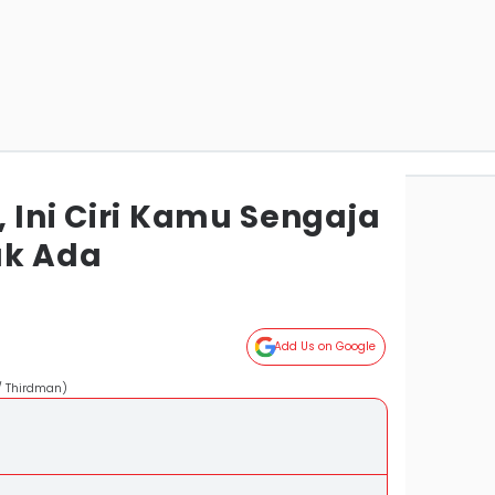
 Ini Ciri Kamu Sengaja
ak Ada
Add Us on Google
/ Thirdman)