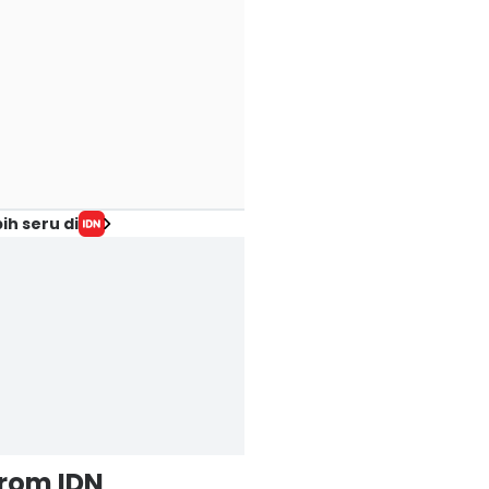
ih seru di
from IDN