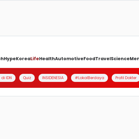
ch
Hype
Korea
Life
Health
Automotive
Food
Travel
Science
Me
 di IDN
Quiz
INSIDENESIA
#LokalBerdaya
Profil Dokter