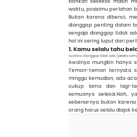
bahkan sesekali masih me
waktu, posisimu perlahan b
Bukan karena dibenci, me
dianggap penting dalam ba
sengaja dianggap tidak ad
hal ini sering luput dari per
1. Kamu selalu tahu be
ilustrasi dianggap tidak ada (pexels.com/F
Awalnya mungkin hanya sat
Teman-teman ternyata s
minggu kemudian, ada acar
cukup lama dan lagi-l
semuanya selesai.Nah, y
sebenarnya bukan karena k
orang harus selalu diajak k