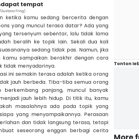
endapat tempat
/Gustavo Fring)
 ketika kamu sedang bercerita dengan
spons yang muncul terasa datar? Ada yang
ang tersenyum sebentar, lalu tidak lama
h beralih ke topik lain. Sekali dua kali
asananya sedang tidak pas. Namun, jika
ng kamu sampaikan berakhir dengan cara
Tonton leb
uk tidak menyadarinya.
si ini semakin terasa adalah ketika orang
dak jauh berbeda. Tiba-tiba semua orang
an berkembang panjang, muncul banyak
njadi jauh lebih hidup. Di titik itu, kamu
pakah masalahnya ada pada topik yang
a siapa yang menyampaikannya. Perasaan
perlahan dan tidak langsung terasa, tetapi
buat seseorang enggan berbagi cerita
More 