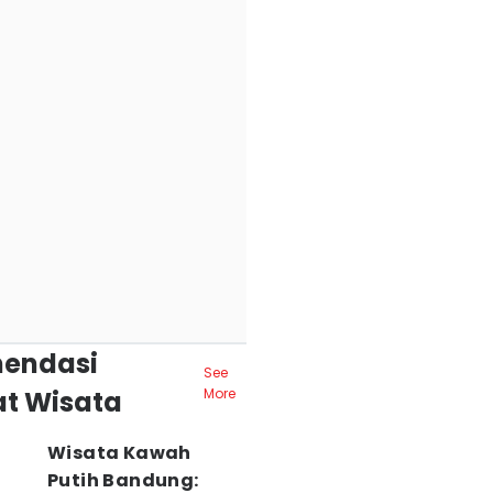
endasi
See
t Wisata
More
Wisata Kawah
Putih Bandung: