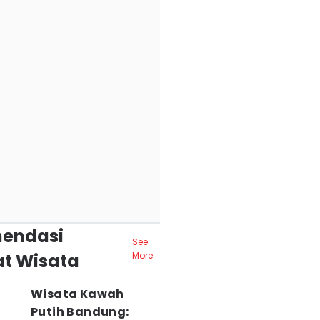
endasi
See
t Wisata
More
Wisata Kawah
Putih Bandung: