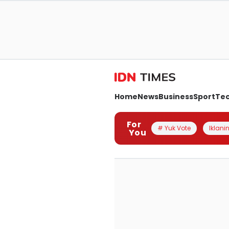
Home
News
Business
Sport
Te
For
# Yuk Vote
Iklanin
You