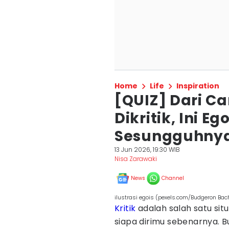
Home
Life
Inspiration
[QUIZ] Dari C
Dikritik, Ini 
Sesungguhny
13 Jun 2026, 19:30 WIB
Nisa Zarawaki
News
Channel
ilustrasi egois (pexels.com/Budgeron Bac
Kritik
adalah salah satu situ
siapa dirimu sebenarnya. B