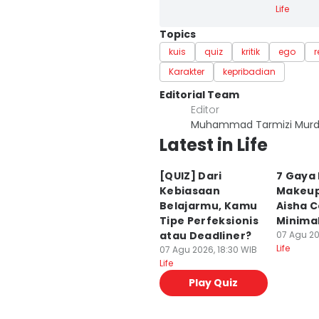
Life
Topics
kuis
quiz
kritik
ego
r
Karakter
kepribadian
Editorial Team
Editor
Muhammad Tarmizi Murd
Latest in Life
[QUIZ] Dari
7 Gaya 
Kebiasaan
Makeup
Belajarmu, Kamu
Aisha C
Tipe Perfeksionis
Minimal
atau Deadliner?
07 Agu 20
Life
07 Agu 2026, 18:30 WIB
Life
Play Quiz