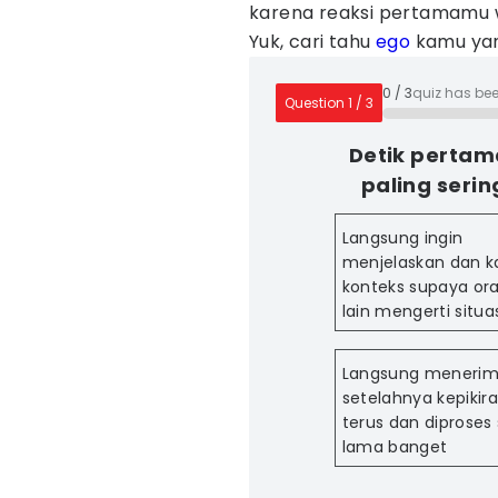
karena reaksi pertamamu wa
Yuk, cari tahu
ego
kamu ya
0
/
3
quiz has be
Question
1
/
3
Detik pertam
paling seri
Langsung ingin
menjelaskan dan k
konteks supaya or
lain mengerti situ
Langsung menerim
setelahnya kepikir
terus dan diproses 
lama banget