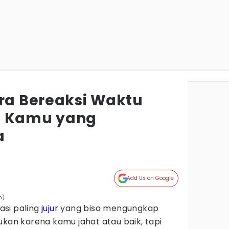
ara Bereaksi Waktu
Ego Kamu yang
a
Add Us on Google
h)
asi paling
jujur
yang bisa mengungkap
ukan karena kamu jahat atau baik, tapi