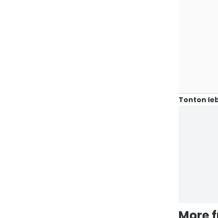
Tonton leb
More 