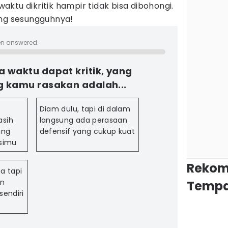
ktu dikritik hampir tidak bisa dibohongi.
ng sesungguhnya!
en answered.
a waktu dapat kritik, yang
ng kamu rasakan adalah...
Diam dulu, tapi di dalam
asih
langsung ada perasaan
ang
defensif yang cukup kuat
asimu
Rekom
a tapi
an
Tempa
sendiri