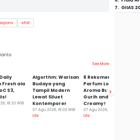
6
.
Piala A
7
.
GIIAS 2
espons
sifat
ianto
See More
Daily
Algorthm: Warisan
6 Rekomendasi
5
 Fresh ala
Budaya yang
Parfum Lokal
J
oC S3,
Tampil Modern
Aroma Butter,
d
is!
Lewat Siluet
Gurih and
K
26, 18:20 WIB
Kontemporer
Creamy!
S
07 Agu 2026, 18:03 WIB
07 Agu 2026, 17:30 WIB
07
Life
Life
Lif