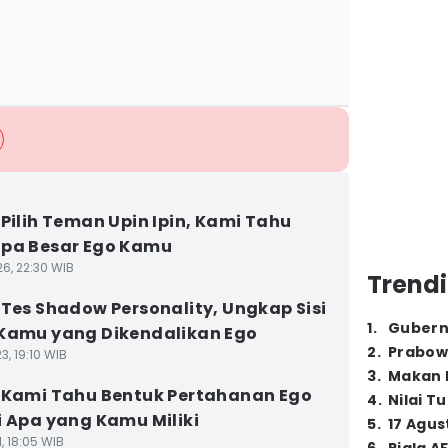
 Pilih Teman Upin Ipin, Kami Tahu
pa Besar Ego Kamu
26, 22:30 WIB
Trendi
 Tes Shadow Personality, Ungkap Sisi
1
.
Gubern
Kamu yang Dikendalikan Ego
2
.
Prabow
3, 19:10 WIB
3
.
Makan B
 Kami Tahu Bentuk Pertahanan Ego
4
.
Nilai T
i Apa yang Kamu Miliki
5
.
17 Agus
1, 18:05 WIB