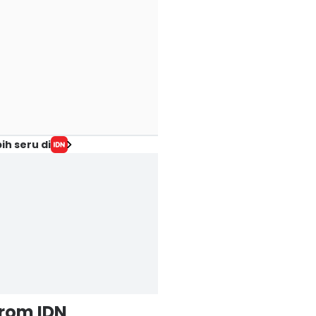
ih seru di
from IDN