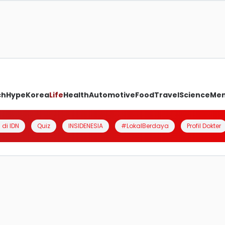
ch
Hype
Korea
Life
Health
Automotive
Food
Travel
Science
Me
 di IDN
Quiz
INSIDENESIA
#LokalBerdaya
Profil Dokter