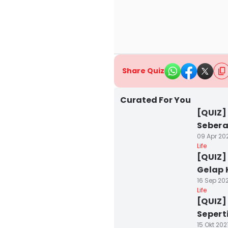
Share Quiz
Curated For You
[QUIZ]
Sebera
09 Apr 20
Life
[QUIZ]
Gelap 
16 Sep 202
Life
[QUIZ]
Sepert
15 Okt 202