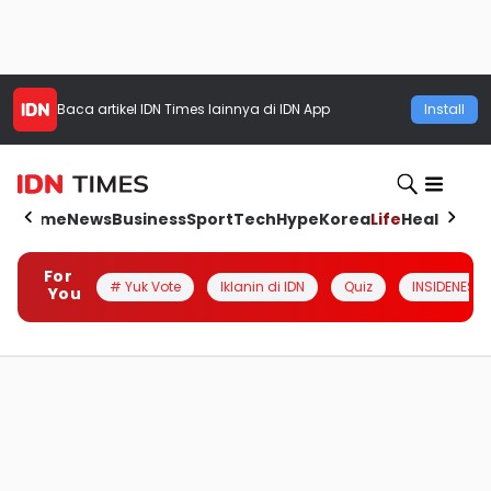
Baca artikel
IDN Times
lainnya di IDN App
Install
Home
News
Business
Sport
Tech
Hype
Korea
Life
Health
Aut
For
# Yuk Vote
Iklanin di IDN
Quiz
INSIDENESIA
You