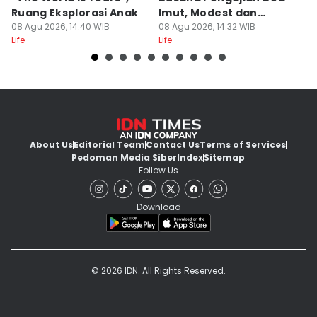
Ruang Eksplorasi Anak
Imut, Modest dan
S
Delvia Y Oktaviani
08 Agu 2026, 14:40 WIB
Anggun!
08 Agu 2026, 14:32 WIB
08
Editor
Life
Life
Lif
Retno Rahayu
About Us
Editorial Team
Contact Us
Terms of Services
Pedoman Media Siber
Index
Sitemap
Follow Us
Download
© 2026 IDN. All Rights Reserved.