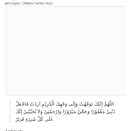
persiapan. (Media Center Haji)
اللّهُمَّ إِلَيْكَ تَوَجَّهْتُ وَإِلَى وَجْهِكَ الْكَرِيْمِ اَرَدْتُ فَاجْعَلْ
ذَنْبِيْ مَغْفُوْرًا وَحَجِّيْ مَبْرُوْرًا وَارْحَمْنِيْ وَلاَ تُخَيِّبْنِيْ إِنَّكَ
عَلَى كُلِّ شَيْءٍ قَدِيْرٌ.