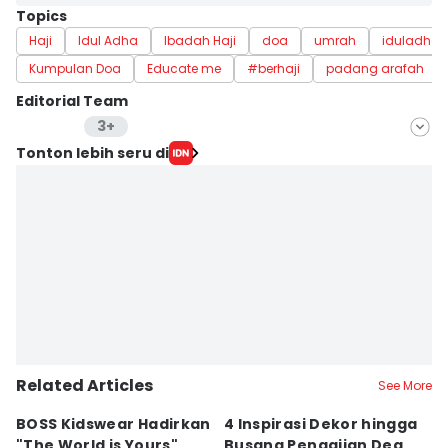
Topics
Haji
Idul Adha
Ibadah Haji
doa
umrah
iduladha
Kumpulan Doa
Educate me
#berhaji
padang arafah
Editorial Team
3+
Editor
Tonton lebih seru di
Muhammad Tarmizi Murdianto
Editor
Stella Azasya
Editor
Febriyanti Revitasari
Editor
Septi Riyani Maulida
Related Articles
Editor
See More
Eddy Rusmanto
BOSS Kidswear Hadirkan
4 Inspirasi Dekor hingga
K
"The World is Yours",
Busana Pengajian Dea
K
Editor