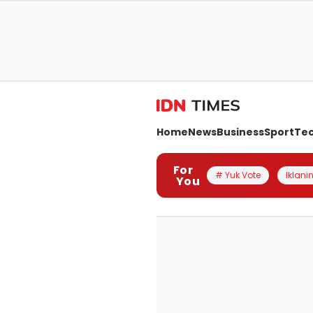
Home
News
Business
Sport
Te
For
# Yuk Vote
Iklanin
You