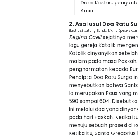
Demi Kristus, pengant
Amin.
2. Asal usul Doa Ratu S
ilustrasi patung Bunda Maria (pexels.
Regina Caeli
sejatinya mer
lagu gereja Katolik mengena
Katolik dinyanyikan sete
malam pada masa Paskah. 
penghormatan kepada Bun
Pencipta Doa Ratu Surga ini
menyebutkan bahwa Santo
Ia merupakan Paus yang m
590 sampai 604. Disebutk
ini melalui doa yang dinyan
pada hari Paskah. Ketika it
menuju sebuah prosesi di 
Ketika itu, Santo Gregoriu