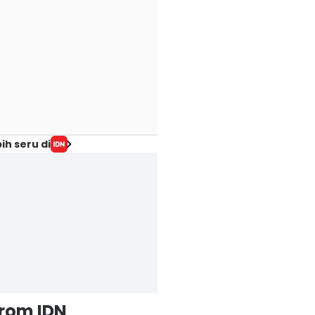
ih seru di
from IDN