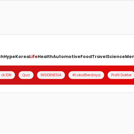
ch
Hype
Korea
Life
Health
Automotive
Food
Travel
Science
Me
 di IDN
Quiz
INSIDENESIA
#LokalBerdaya
Profil Dokter