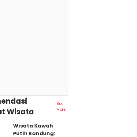
endasi
See
t Wisata
More
Wisata Kawah
Putih Bandung: