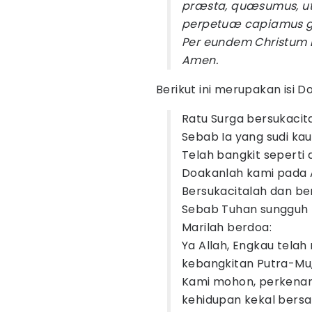
præsta, quæsumus, ut
perpetuæ capiamus g
Per eundem Christum
Amen.
Berikut ini merupakan isi 
Ratu Surga bersukacital
Sebab Ia yang sudi kau
Telah bangkit seperti 
Doakanlah kami pada Al
Bersukacitalah dan ber
Sebab Tuhan sungguh t
Marilah berdoa:
Ya Allah, Engkau tel
kebangkitan Putra-Mu,
Kami mohon, perkenan
kehidupan kekal bers