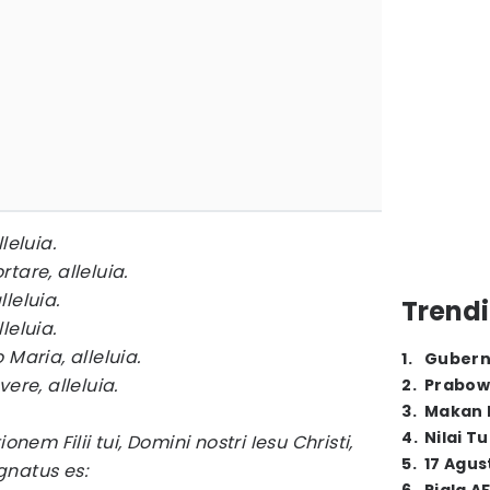
leluia.
tare, alleluia.
lleluia.
Trendi
leluia.
Maria, alleluia.
1
.
Gubern
ere, alleluia.
2
.
Prabow
3
.
Makan B
4
.
Nilai T
onem Filii tui, Domini nostri Iesu Christi,
5
.
17 Agus
natus es: