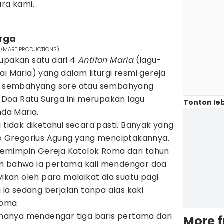
ara kami.
urga
com/MART PRODUCTIONS)
upakan satu dari 4
Antifon Maria
(lagu-
i Maria) yang dalam liturgi resmi gereja
lah sembahyang sore atau sembahyang
Doa Ratu Surga ini merupakan lagu
Tonton leb
da Maria.
 tidak diketahui secara pasti. Banyak yang
 Gregorius Agung yang menciptakannya.
emimpin Gereja Katolok Roma dari tahun
an bahwa ia pertama kali mendengar doa
yikan oleh para malaikat dia suatu pagi
u ia sedang berjalan tanpa alas kaki
Roma.
s hanya mendengar tiga baris pertama dari
More 