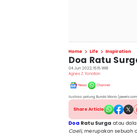
Home
Life
Inspiration
Doa Ratu Surg
04 Jun 2022, 15:15 WIB
Agnes Z. Yonatan
News
Channel
ilustrasi patung Bunda Maria (pexels.co
Share Article
Doa
Ratu Surga
atau dala
Caeli
, merupakan sebuah