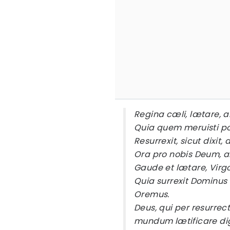
Regina cæli, lætare, al
Quia quem meruisti por
Resurrexit, sicut dixit, a
Ora pro nobis Deum, al
Gaude et lætare, Virgo 
Quia surrexit Dominus v
Oremus.
Deus, qui per resurrecti
mundum lætificare dig