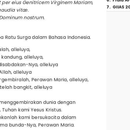
6
.
Piala A
 per eius Genitricem Virginem Mariam,
7
.
GIIAS 2
audia vitæ.
 Dominum nostrum.
Doa Ratu Surga dalam Bahasa Indonesia.
ah, alleluya,
 kandung, alleluya,
disabdakan-Nya, alleluya
lah, alleluya
gembiralah, Perawan Maria, alleluya,
elah bangkit, alleluya
ah menggembirakan dunia dengan
 Tuhan kami Yesus Kristus.
kanlah kami bersukacita dalam
ama bunda-Nya, Perawan Maria.