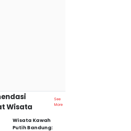
endasi
See
t Wisata
More
Wisata Kawah
Putih Bandung: