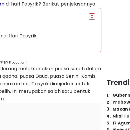
an
di hari Tasyrik? Berikut penjelasannya.
nai Hari Tasyrik
m/PNW Production)
k dilarang melaksanakan puasa sunah dalam
a qadha, puasa Daud, puasa Senin-Kamis,
Trendi
arenakan hari Tasyrik dianjurkan untuk
elih. Ini merupakan salah satu bentuk
1
.
Gubern
m.
2
.
Prabow
3
.
Makan B
4
.
Nilai T
5
.
17 Agus