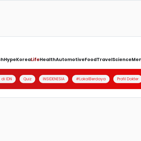
ch
Hype
Korea
Life
Health
Automotive
Food
Travel
Science
Me
 di IDN
Quiz
INSIDENESIA
#LokalBerdaya
Profil Dokter