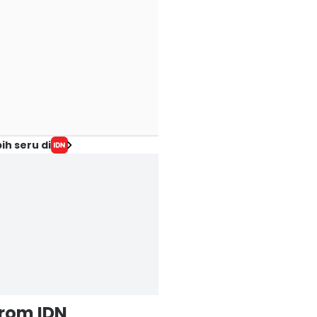
ih seru di
from IDN