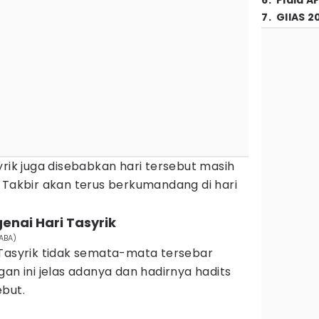
6
.
Piala A
7
.
GIIAS 2
yrik juga disebabkan hari tersebut masih
 Takbir akan terus berkumandang di hari
genai Hari Tasyrik
ABA)
 Tasyrik tidak semata-mata tersebar
gan ini jelas adanya dan hadirnya hadits
ebut.