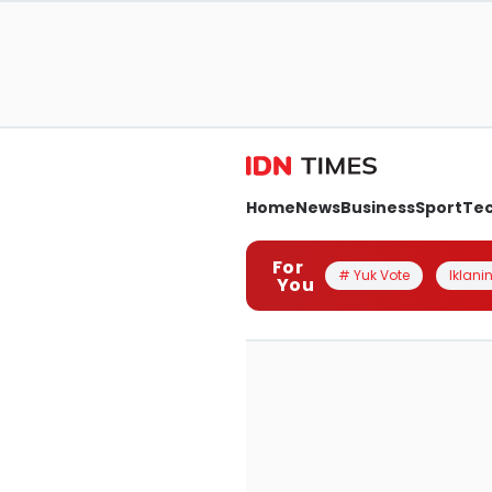
Home
News
Business
Sport
Te
For
# Yuk Vote
Iklanin
You