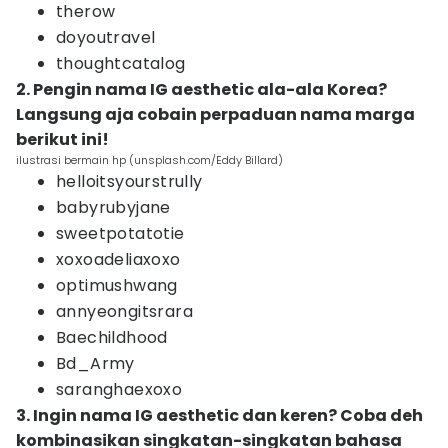
therow
doyoutravel
thoughtcatalog
2. Pengin nama IG aesthetic ala-ala Korea?
Langsung aja cobain perpaduan nama marga
berikut ini!
ilustrasi bermain hp (unsplash.com/Eddy Billard)
helloitsyourstrully
babyrubyjane
sweetpotatotie
xoxoadeliaxoxo
optimushwang
annyeongitsrara
Baechildhood
Bd_Army
saranghaexoxo
3. Ingin nama IG aesthetic dan keren? Coba deh
kombinasikan singkatan-singkatan bahasa