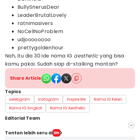
BullySnerusDear
LeaderBrutalLovely
ratnimasivers
NoCellNoProblem
udjoooooooo
prettygoldenhour
Nah, itu dia 30 ide nama IG
aesthetic
yang bisa
kamu pakai. Sudah siap di-stalking mantan?
Share Article
Topics
selebgram
instagram
Inspire Me
Nama IG Keren
Nama IG Singkat
Nama IG Aesthetic
Editorial Team
Editor
Tonton lebih seru di
Dinda Trisnaning Ramadhani