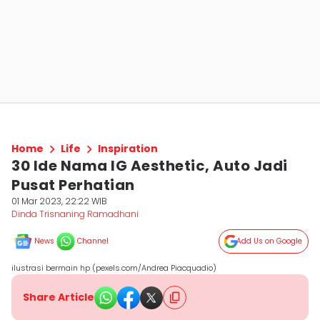
Home
Life
Inspiration
30 Ide Nama IG Aesthetic, Auto Jadi
Pusat Perhatian
01 Mar 2023, 22:22 WIB
Dinda Trisnaning Ramadhani
News
Channel
Add Us on Google
ilustrasi bermain hp (pexels.com/Andrea Piacquadio)
Share Article