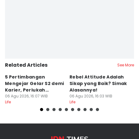
Editor
Yunisda Dwi Saputri
Related Articles
See More
5 Pertimbangan
Rebel Attitude Adalah
I
Mengejar Gelar S2 demi
Sikap yang Baik? Simak
D
Karier, Perlukah
Alasannya!
A
Dilakukan?
06 Agu 2026, 16:07 WIB
06 Agu 2026, 16:03 WIB
k
06
Life
Life
Lif