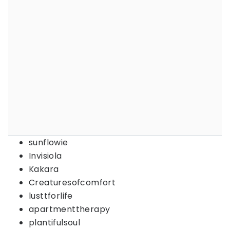
sunflowie
Invisiola
Kakara
Creaturesofcomfort
lusttforlife
apartmenttherapy
plantifulsoul