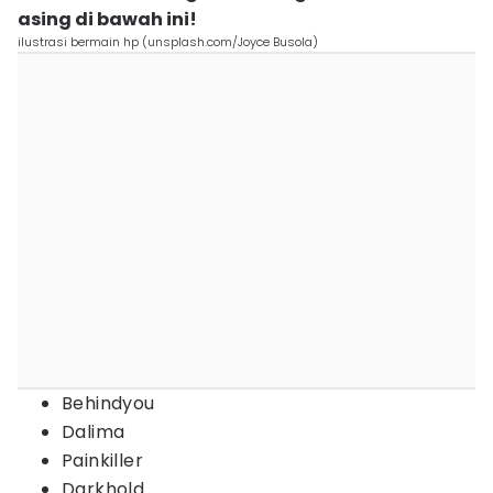
asing di bawah ini!
ilustrasi bermain hp (unsplash.com/Joyce Busola)
Behindyou
Dalima
Painkiller
Darkhold