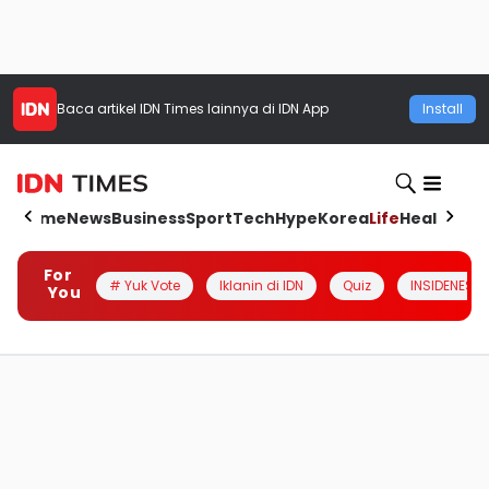
Baca artikel
IDN Times
lainnya di IDN App
Install
Home
News
Business
Sport
Tech
Hype
Korea
Life
Health
Aut
For
# Yuk Vote
Iklanin di IDN
Quiz
INSIDENESIA
You