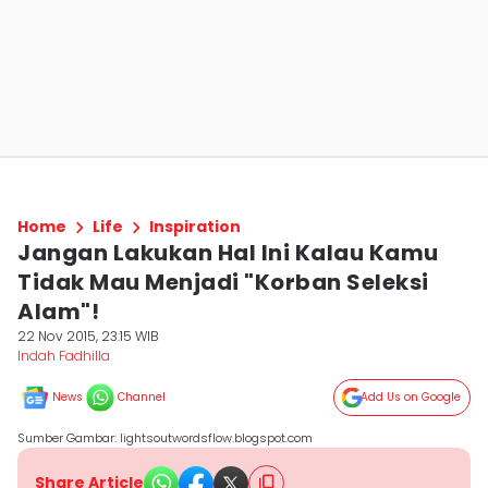
Home
Life
Inspiration
Jangan Lakukan Hal Ini Kalau Kamu
Tidak Mau Menjadi "Korban Seleksi
Alam"!
22 Nov 2015, 23:15 WIB
Indah Fadhilla
News
Channel
Add Us on Google
Sumber Gambar: lightsoutwordsflow.blogspot.com
Share Article