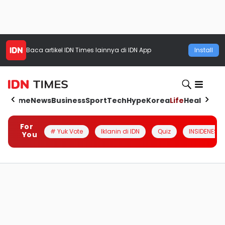
Baca artikel
IDN Times
lainnya di IDN App
Install
Home
News
Business
Sport
Tech
Hype
Korea
Life
Health
Aut
For
# Yuk Vote
Iklanin di IDN
Quiz
INSIDENESIA
You