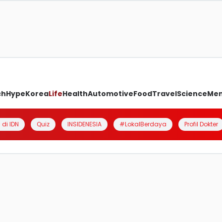
ch
Hype
Korea
Life
Health
Automotive
Food
Travel
Science
Me
 di IDN
Quiz
INSIDENESIA
#LokalBerdaya
Profil Dokter