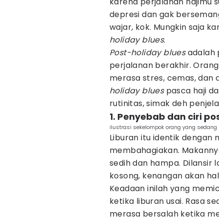
karena perjalanan hajimu 
depresi dan gak bersemang
wajar, kok. Mungkin saja
holiday blues
.
Post-holiday blues
adalah p
perjalanan berakhir. Orang
merasa stres, cemas, dan 
holiday blues
pasca haji d
rutinitas, simak deh penjel
1. Penyebab dan ciri po
ilustrasi sekelompok orang yang sedang 
Liburan itu identik deng
membahagiakan. Makannya, 
sedih dan hampa. Dilansir
kosong, kenangan akan ha
Keadaan inilah yang memicu
ketika liburan usai. Rasa sed
merasa bersalah ketika me