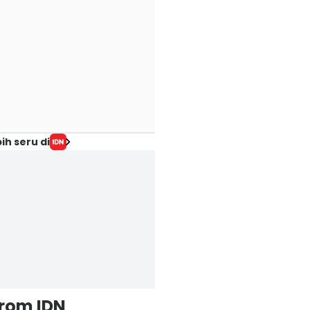
ih seru di
from IDN