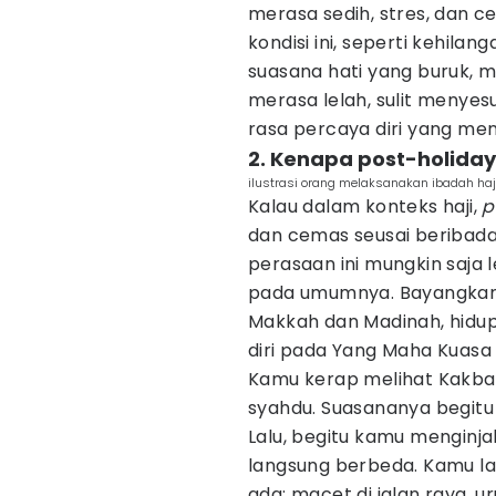
merasa sedih, stres, dan c
kondisi ini, seperti kehila
suasana hati yang buruk, m
merasa lelah, sulit menyesu
rasa percaya diri yang men
2. Kenapa post-holiday 
ilustrasi orang melaksanakan ibadah haj
Kalau dalam konteks haji,
p
dan cemas seusai beribadah
perasaan ini mungkin saja 
pada umumnya. Bayangkan 
Makkah dan Madinah, hidu
diri pada Yang Maha Kuasa
Kamu kerap melihat Kakba
syahdu. Suasananya begitu 
Lalu, begitu kamu menginja
langsung berbeda. Kamu la
ada: macet di jalan raya, 