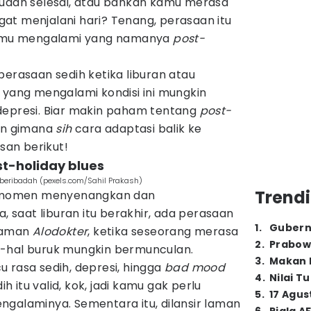
sudah selesai, atau bahkan kamu merasa
at menjalani hari? Tenang, perasaan itu
 kamu mengalami yang namanya
post-
erasaan sedih ketika liburan atau
 yang mengalami kondisi ini mungkin
depresi. Biar makin paham tentang
post-
an gimana
sih
cara adaptasi balik ke
asan berikut!
st-holiday blues
beribadah (pexels.com/Sahil Prakash)
Trendi
an momen menyenangkan dan
saat liburan itu berakhir, ada perasaan
1
.
Gubern
 laman
Alodokter
, ketika seseorang merasa
2
.
Prabow
l-hal buruk mungkin bermunculan.
3
.
Makan B
 rasa sedih, depresi, hingga
bad mood
4
.
Nilai T
ih itu valid, kok, jadi kamu gak perlu
5
.
17 Agus
ngalaminya. Sementara itu, dilansir laman