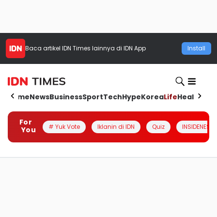
Baca artikel
IDN Times
lainnya di IDN App
Install
Home
News
Business
Sport
Tech
Hype
Korea
Life
Health
Aut
For
# Yuk Vote
Iklanin di IDN
Quiz
INSIDENESIA
You