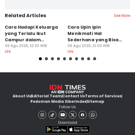
Related Articles
See More
Cara Hadapi Keluarga
Cara Upin Ipin
7 
yang Terlalu Ikut
Menikmati Hal
F
Campur dalam
Sederhana yang Bisa
b
Persiapan Nikah
06 Agu 2026, 23:30 WIB
Ditiru oleh Gen Z
06 Agu 2026, 23:03 WIB
A
06
Life
Life
Lif
About Us
Editorial Team
Contact Us
Terms of Services
Pedoman Media Siber
Index
Sitemap
Follow Us
Download