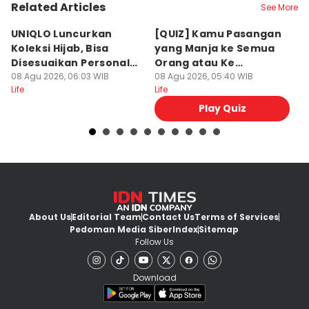
Related Articles
See More
UNIQLO Luncurkan
[QUIZ] Kamu Pasangan
[Q
Koleksi Hijab, Bisa
yang Manja ke Semua
K
Disesuaikan Personal
Orang atau Ke
B
Style!
08 Agu 2026, 06:03 WIB
Pasangan Aja?
08 Agu 2026, 05:40 WIB
L
07
Life
Life
Lif
Play Quiz
About Us
Editorial Team
Contact Us
Terms of Services
Pedoman Media Siber
Index
Sitemap
Follow Us
Download