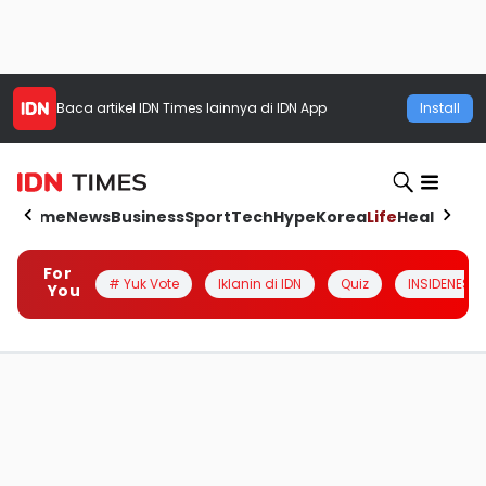
Baca artikel
IDN Times
lainnya di IDN App
Install
Home
News
Business
Sport
Tech
Hype
Korea
Life
Health
Aut
For
# Yuk Vote
Iklanin di IDN
Quiz
INSIDENESIA
You