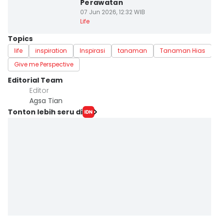
Perawatan
07 Jun 2026, 12:32 WIB
Life
Topics
life
inspiration
Inspirasi
tanaman
Tanaman Hias
Give me Perspective
Editorial Team
Editor
Agsa Tian
Tonton lebih seru di