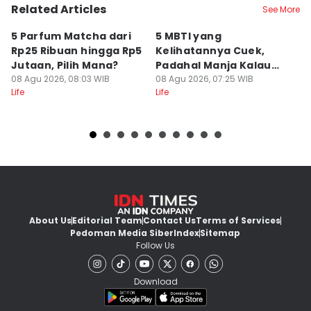
Related Articles
See More
5 Parfum Matcha dari
5 MBTI yang
5
Rp25 Ribuan hingga Rp5
Kelihatannya Cuek,
B
Jutaan, Pilih Mana?
Padahal Manja Kalau
F
08 Agu 2026, 08:03 WIB
Udah Sayang
08 Agu 2026, 07:25 WIB
08
Life
Life
Lif
About Us
Editorial Team
Contact Us
Terms of Services
Pedoman Media Siber
Index
Sitemap
Follow Us
Download