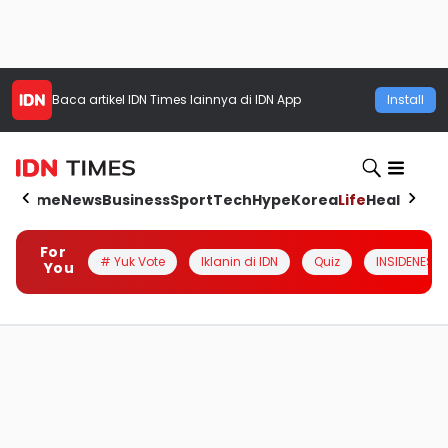
Baca artikel
IDN Times
lainnya di IDN App
Install
Home
News
Business
Sport
Tech
Hype
Korea
Life
Health
Aut
For
# Yuk Vote
Iklanin di IDN
Quiz
INSIDENESIA
You