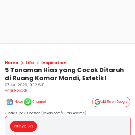
Home
Life
Inspiration
5 Tanaman Hias yang Cocok Ditaruh
di Ruang Kamar Mandi, Estetik!
07 Jun 2026, 10:32 WIB
Amir Rosadi
News
Channel
Add Us on Google
ilustrasi pakis boston (pexels.com/Curtis Adams)
Intinya Sih