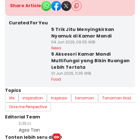
Share Article
Curated For You
5 Trik Jitu Menyingkirkan
Nyamuk di Kamar Mandi
04 Jun 2026, 09:55 WIB
News
5 Aksesori Kamar Mandi
Multifungsi yang Bikin Ruangan
Lebih Tertata
01 Jun 2026, 11:35 WIB
Food
Topics
life
inspiration
Inspirasi
tanaman
Tanaman Hias
Give me Perspective
Editorial Team
Editor
Agsa Tian
Tonton lebih seru di