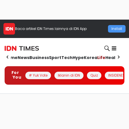
Baca artikel
IDN Times
lainnya di IDN App
Install
Home
News
Business
Sport
Tech
Hype
Korea
Life
Health
Aut
For
# Yuk Vote
Iklanin di IDN
Quiz
INSIDENESIA
You