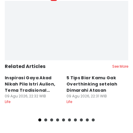
Related Articles
See More
Inspirasi Gaya Akad
5 Tips Biar Kamu Gak
5
Nikah Pila Istri Aulion,
Overthinking setelah
y
Tema Tradisional
Dimarahi Atasan
d
Modern
09 Agu 2026, 22:32 WIB
09 Agu 2026, 22:31 WIB
09
Life
Life
Lif