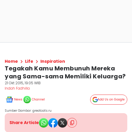
Home
Life
Inspiration
Tegakah Kamu Membunuh Mereka
yang Sama-sama Memiliki Keluarga?
21 Okt 2015, 19:05 WIB
Indah Fadhilla
News
Channel
Add Us on Google
Sumber Gambar: greatcats.ru
Share Article