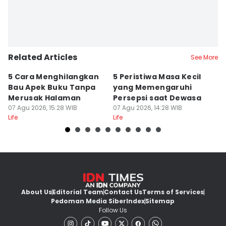
Related Articles
See More
5 Cara Menghilangkan
5 Peristiwa Masa Kecil
5
Bau Apek Buku Tanpa
yang Memengaruhi
D
Merusak Halaman
Persepsi saat Dewasa
M
07 Agu 2026, 15:28 WIB
07 Agu 2026, 14:28 WIB
07
Life
Life
Lif
About Us
Editorial Team
Contact Us
Terms of Services
Pedoman Media Siber
Index
Sitemap
Follow Us