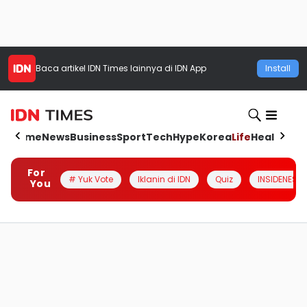
Baca artikel
IDN Times
lainnya di IDN App
Install
Home
News
Business
Sport
Tech
Hype
Korea
Life
Health
Aut
For
# Yuk Vote
Iklanin di IDN
Quiz
INSIDENESIA
You