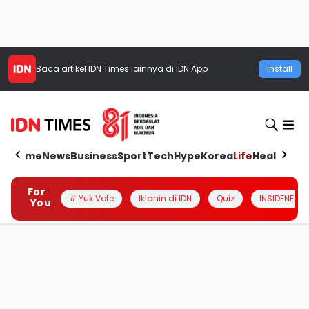
Baca artikel
IDN Times
lainnya di IDN App
Install
Home
News
Business
Sport
Tech
Hype
Korea
Life
Health
Aut
For
# Yuk Vote
Iklanin di IDN
Quiz
INSIDENESIA
You