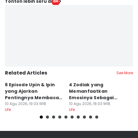
Tonton lebih seru di
Related Articles
See More
6 Episode Upin & Ipin
4 Zodiak yang
5
yang Ajarkan
Memanfaatkan
S
Pentingnya Membaca
Emosinya Sebagai
Di
Buku
10 Agu 2026, 19:03 WIB
Senjata, Manipulatif?
10 Agu 2026, 18:03 WIB
10
Life
Life
Lif