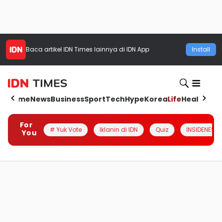
Baca artikel
IDN Times
lainnya di IDN App
Install
Home
News
Business
Sport
Tech
Hype
Korea
Life
Health
Aut
For
# Yuk Vote
Iklanin di IDN
Quiz
INSIDENESIA
You