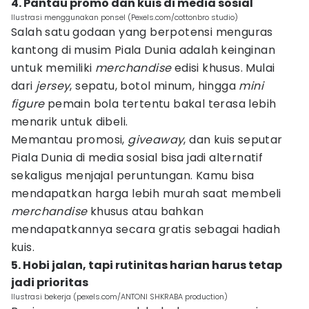
4. Pantau promo dan kuis di media sosial
Ilustrasi menggunakan ponsel (Pexels.com/cottonbro studio)
Salah satu godaan yang berpotensi menguras
kantong di musim Piala Dunia adalah keinginan
untuk memiliki
merchandise
edisi khusus. Mulai
dari
jersey
, sepatu, botol minum, hingga
mini
figure
pemain bola tertentu bakal terasa lebih
menarik untuk dibeli.
Memantau promosi,
giveaway
, dan kuis seputar
Piala Dunia di media sosial bisa jadi alternatif
sekaligus menjajal peruntungan. Kamu bisa
mendapatkan harga lebih murah saat membeli
merchandise
khusus atau bahkan
mendapatkannya secara gratis sebagai hadiah
kuis.
5. Hobi jalan, tapi rutinitas harian harus tetap
jadi prioritas
Ilustrasi bekerja (pexels.com/ANTONI SHKRABA production)