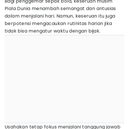
Bagi penggemar sepak bola, keseruan musim
Piala Dunia menambah semangat dan antusias
dalam menjalani hari. Namun, keseruan itu juga
berpotensi mengacaukan rutinitas harian jika
tidak bisa mengatur waktu dengan bijak.
Usahakan tetap fokus menjalani tanggung jawab