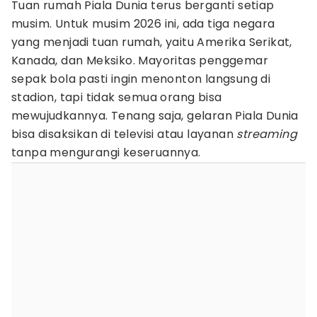
Tuan rumah Piala Dunia terus berganti setiap
musim. Untuk musim 2026 ini, ada tiga negara
yang menjadi tuan rumah, yaitu Amerika Serikat,
Kanada, dan Meksiko. Mayoritas penggemar
sepak bola pasti ingin menonton langsung di
stadion, tapi tidak semua orang bisa
mewujudkannya. Tenang saja, gelaran Piala Dunia
bisa disaksikan di televisi atau layanan
streaming
tanpa mengurangi keseruannya.