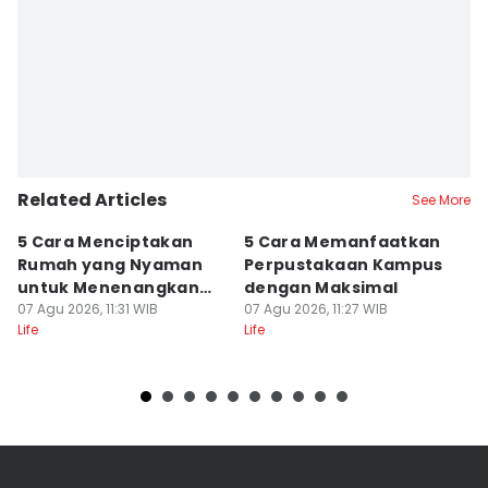
Related Articles
See More
5 Cara Menciptakan
5 Cara Memanfaatkan
5
Rumah yang Nyaman
Perpustakaan Kampus
M
untuk Menenangkan
dengan Maksimal
B
Pikiran
07 Agu 2026, 11:31 WIB
07 Agu 2026, 11:27 WIB
Fl
07
Life
Life
Lif