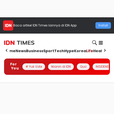
Baca artikel
IDN Times
lainnya di IDN App
Install
Home
News
Business
Sport
Tech
Hype
Korea
Life
Health
Aut
For
# Yuk Vote
Iklanin di IDN
Quiz
INSIDENESIA
You