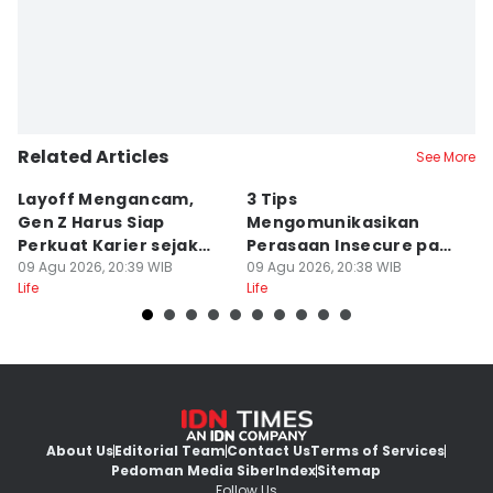
Related Articles
See More
Layoff Mengancam,
3 Tips
5
Gen Z Harus Siap
Mengomunikasikan
Le
Perkuat Karier sejak
Perasaan Insecure pada
L
Dini
09 Agu 2026, 20:39 WIB
Pasangan
09 Agu 2026, 20:38 WIB
09
Life
Life
Lif
About Us
Editorial Team
Contact Us
Terms of Services
Pedoman Media Siber
Index
Sitemap
Follow Us