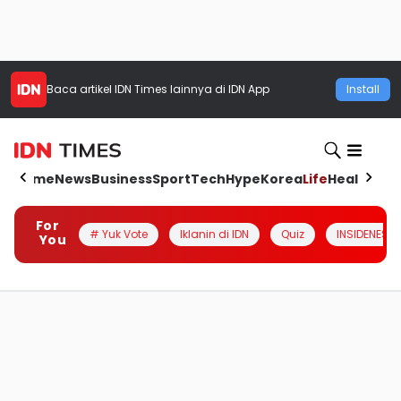
Baca artikel
IDN Times
lainnya di IDN App
Install
Home
News
Business
Sport
Tech
Hype
Korea
Life
Health
Aut
For
# Yuk Vote
Iklanin di IDN
Quiz
INSIDENESIA
You