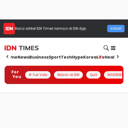
Baca artikel
IDN Times
lainnya di IDN App
Install
Home
News
Business
Sport
Tech
Hype
Korea
Life
Health
Aut
For
# Yuk Vote
Iklanin di IDN
Quiz
INSIDENESIA
You