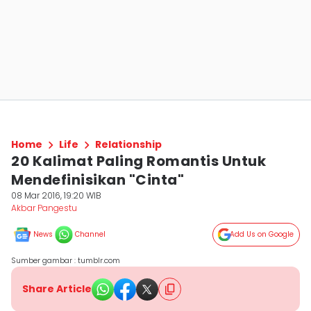
Home
Life
Relationship
20 Kalimat Paling Romantis Untuk
Mendefinisikan "Cinta"
08 Mar 2016, 19:20 WIB
Akbar Pangestu
News
Channel
Add Us on Google
Sumber gambar : tumblr.com
Share Article