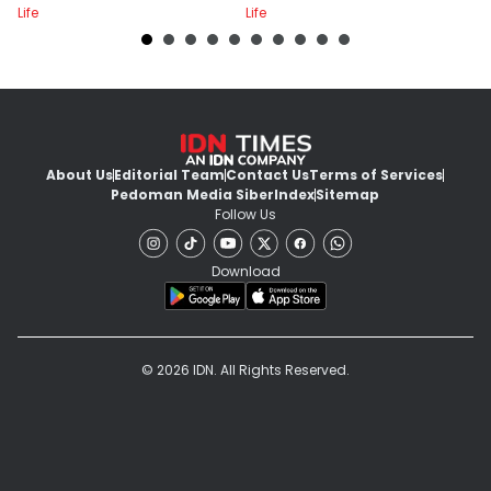
Life
Life
Lif
About Us
Editorial Team
Contact Us
Terms of Services
Pedoman Media Siber
Index
Sitemap
Follow Us
Download
© 2026 IDN. All Rights Reserved.