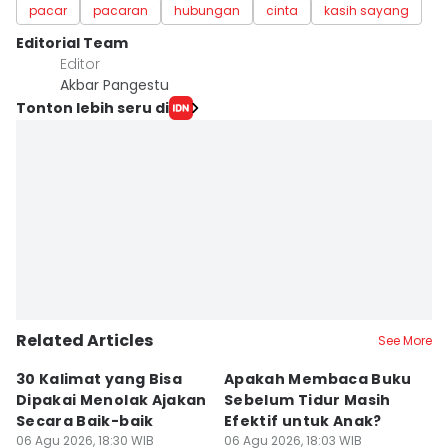
pacar
pacaran
hubungan
cinta
kasih sayang
Editorial Team
Editor
Akbar Pangestu
Tonton lebih seru di
Related Articles
See More
30 Kalimat yang Bisa
Apakah Membaca Buku
3
Dipakai Menolak Ajakan
Sebelum Tidur Masih
d
Secara Baik-baik
Efektif untuk Anak?
B
06 Agu 2026, 18:30 WIB
06 Agu 2026, 18:03 WIB
06