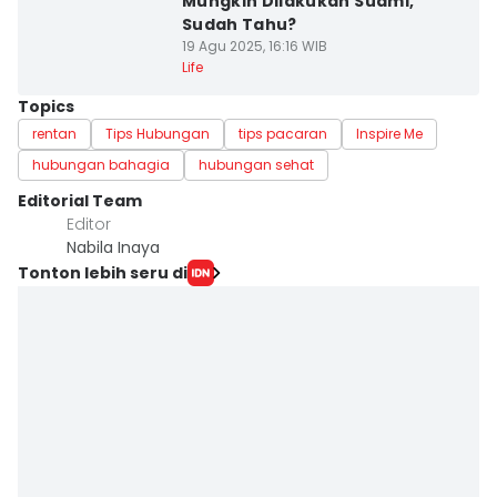
Mungkin Dilakukan Suami,
Sudah Tahu?
19 Agu 2025, 16:16 WIB
Life
Topics
rentan
Tips Hubungan
tips pacaran
Inspire Me
hubungan bahagia
hubungan sehat
Editorial Team
Editor
Nabila Inaya
Tonton lebih seru di