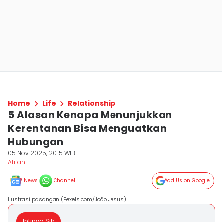
Home
Life
Relationship
5 Alasan Kenapa Menunjukkan
Kerentanan Bisa Menguatkan
Hubungan
05 Nov 2025, 20:15 WIB
Afifah
News
Channel
Add Us on Google
Ilustrasi pasangan (Pexels.com/João Jesus)
Intinya Sih