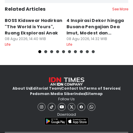
Related Articles
See More
BOSS Kidswear Hadirkan
4 Inspirasi Dekor hingga
K
"The World is Yours",
Busana Pengajian Dea
K
Ruang Eksplorasi Anak
Imut, Modest dan
S
08 Agu 2026, 14:40 WIB
Anggun!
08 Agu 2026, 14:32 WIB
08
Life
Life
Lif
About Us
Editorial Team
Contact Us
Terms of Services
Pedoman Media Siber
Index
Sitemap
Follow Us
Download