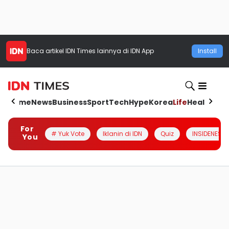
Baca artikel
IDN Times
lainnya di IDN App
Install
Home
News
Business
Sport
Tech
Hype
Korea
Life
Health
Aut
For
# Yuk Vote
Iklanin di IDN
Quiz
INSIDENESIA
You