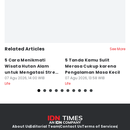
Related Articles
See More
5 Cara Menikmati
5 Tanda Kamu Sulit
5
Wisata Hutan Alam
Merasa Cukup karena
B
untuk Mengatasi Stres
Pengalaman Masa Kecil
K
Kerja
07 Agu 2026, 14:00 WIB
07 Agu 2026, 13:58 WIB
L
07
Life
Life
Lif
About Us
Editorial Team
Contact Us
Terms of Services