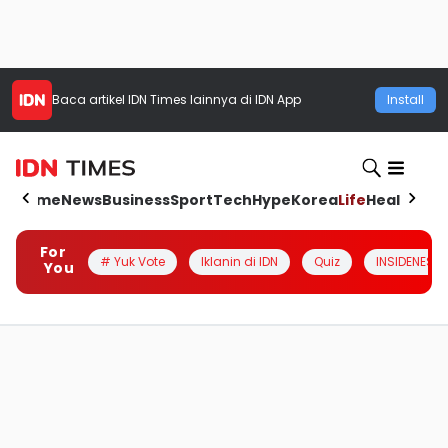
Baca artikel
IDN Times
lainnya di IDN App
Install
Home
News
Business
Sport
Tech
Hype
Korea
Life
Health
Aut
For
# Yuk Vote
Iklanin di IDN
Quiz
INSIDENESIA
You