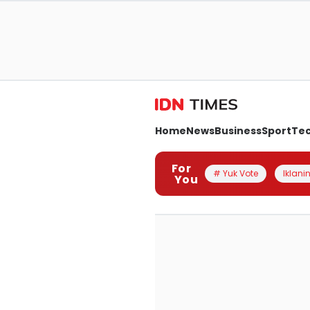
Home
News
Business
Sport
Te
For
# Yuk Vote
Iklanin
You