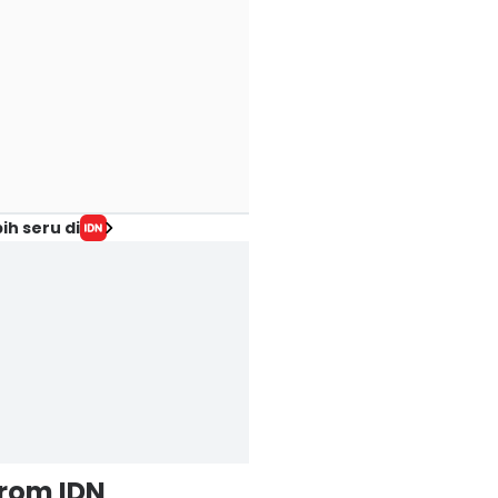
ih seru di
from IDN