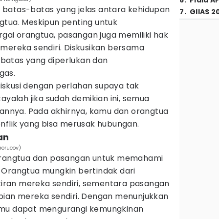
6
.
Piala A
batas-batas yang jelas antara kehidupan
7
.
GIIAS 2
gtua. Meskipun penting untuk
ai orangtua, pasangan juga memiliki hak
 mereka sendiri. Diskusikan bersama
batas yang diperlukan dan
gas.
skusi dengan perlahan supaya tak
ayalah jika sudah demikian ini, semua
pannya. Pada akhirnya, kamu dan orangtua
onflik yang bisa merusak hubungan.
an
horucov)
 orangtua dan pasangan untuk memahami
 Orangtua mungkin bertindak dari
ran mereka sendiri, sementara pasangan
pian mereka sendiri. Dengan menunjukkan
amu dapat mengurangi kemungkinan