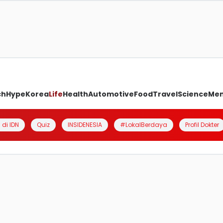
ch
Hype
Korea
Life
Health
Automotive
Food
Travel
Science
Me
 di IDN
Quiz
INSIDENESIA
#LokalBerdaya
Profil Dokter