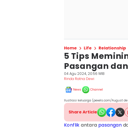
Home
Life
Relationship
5 Tips Meminim
Pasangan dan
04 Agu 2024, 20:56 WIB
Rinda Ratna Dewi
News
Channel
Ilustrasi keluarga (pexels.com/August de 
Share Article
Konflik
antara
pasangan
d