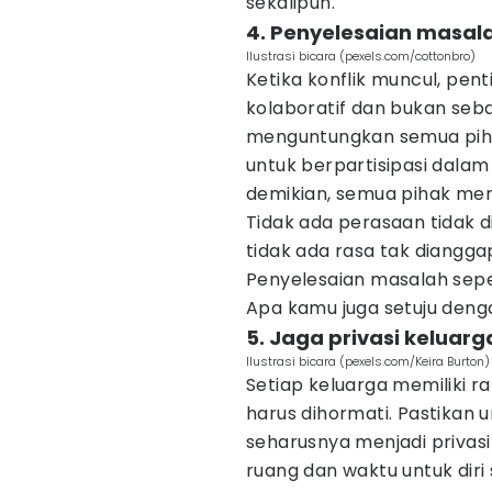
sekalipun.
4. Penyelesaian masala
Ilustrasi bicara (pexels.com/cottonbro)
Ketika konflik muncul, pe
kolaboratif dan bukan seba
menguntungkan semua piha
untuk berpartisipasi dala
demikian, semua pihak mer
Tidak ada perasaan tidak d
tidak ada rasa tak diangg
Penyelesaian masalah seper
Apa kamu juga setuju denga
5. Jaga privasi keluarg
Ilustrasi bicara (pexels.com/Keira Burton)
Setiap keluarga memiliki r
harus dihormati. Pastikan
seharusnya menjadi privas
ruang dan waktu untuk diri