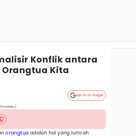
alisir Konflik antara
 Orangtua Kita
Add Us on Google
Richelieu)
an
orangtua
adalah hal yang lumrah