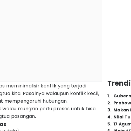
Trendi
ips meminimalisir konflik yang terjadi
ua kita. Pasalnya walaupun konflik kecil,
1
.
Gubern
apat mempengaruhi hubungan.
2
.
Prabow
 walau mungkin perlu proses untuk bisa
3
.
Makan B
gtua pasangan.
4
.
Nilai T
las
5
.
17 Agus
s navigator)