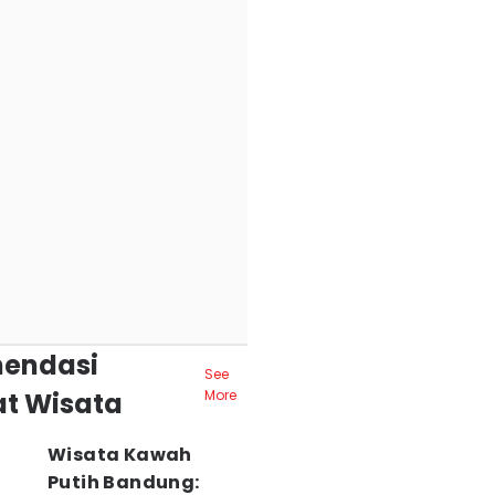
endasi
See
t Wisata
More
Wisata Kawah
Putih Bandung: