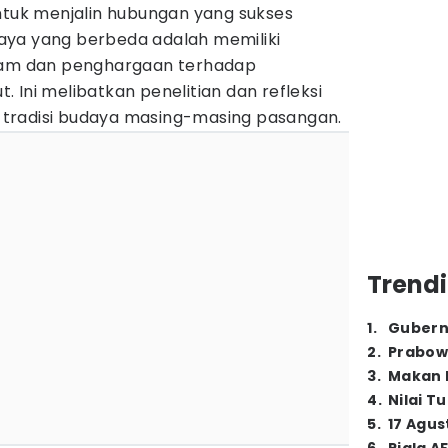
untuk menjalin hubungan yang sukses
aya yang berbeda adalah memiliki
m dan penghargaan terhadap
 Ini melibatkan penelitian dan refleksi
an tradisi budaya masing-masing pasangan.
Trendi
1
.
Gubern
2
.
Prabow
3
.
Makan B
4
.
Nilai T
5
.
17 Agus