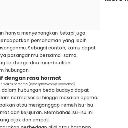
an hanya menyenangkan, tetapi juga
mendapatkan pemahaman yang lebih
pasanganmu. Sebagai contoh, kamu dapat
aya pasanganmu bersama-sama,
ng berharga dan memberikan
m hubungan.
tif dengan rasa hormat
n waktu bersama (istockphoto.com/filadendron)
cul dalam hubungan beda budaya dapat
alam norma sosial hingga masalah agama.
abaikan atau menganggap remeh isu-isu
rmat dan kejujuran. Membahas isu-isu ini
ng bijak dan empati.
carakan perbedaan nilai atau harapan