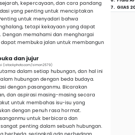
6
.
Piala A
sejarah, kepercayaan, dan cara pandang
7
.
GIIAS 2
dasi yang penting untuk menciptakan
Penting untuk menyadari bahwa
nghalang, tetapi kekayaan yang dapat
 Dengan memahami dan menghargai
u dapat membuka jalan untuk membangun
buka dan jujur
si (istockphoto.com/simon2579)
utama dalam setiap hubungan, dan hal ini
i dalam hubungan dengan beda budaya.
kasi dengan pasanganmu. Bicarakan
n, dan aspirasi masing-masing secara
takut untuk membahas isu-isu yang
akukan dengan penuh rasa hormat.
sanganmu untuk berbicara dan
sangat penting dalam sebuah hubungan.
g berbeda, seringkali ada perbedaan