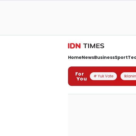
Home
News
Business
Sport
Te
For
# Yuk Vote
Iklanin
You