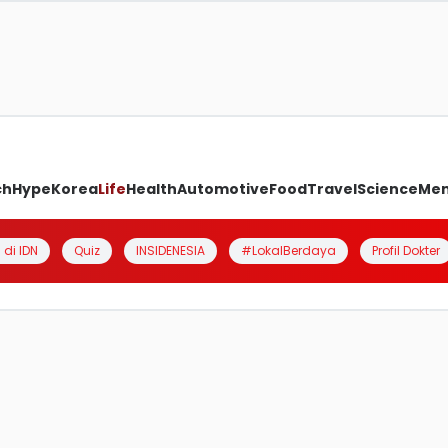
ch
Hype
Korea
Life
Health
Automotive
Food
Travel
Science
Me
 di IDN
Quiz
INSIDENESIA
#LokalBerdaya
Profil Dokter