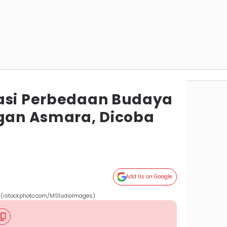
asi Perbedaan Budaya
an Asmara, Dicoba
Add Us on Google
 (istockphoto.com/MStudioImages)