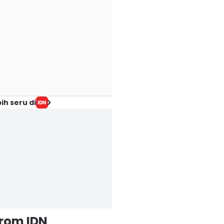
ih seru di
from IDN