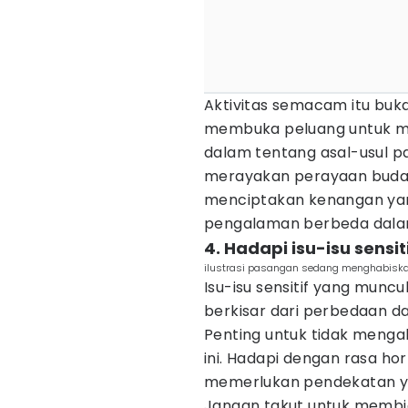
Aktivitas semacam itu buk
membuka peluang untuk 
dalam tentang asal-usul 
merayakan perayaan bud
menciptakan kenangan ya
pengalaman berbeda dala
4. Hadapi isu-isu sensi
ilustrasi pasangan sedang menghabiska
Isu-isu sensitif yang mun
berkisar dari perbedaan d
Penting untuk tidak meng
ini. Hadapi dengan rasa ho
memerlukan pendekatan ya
Jangan takut untuk membi