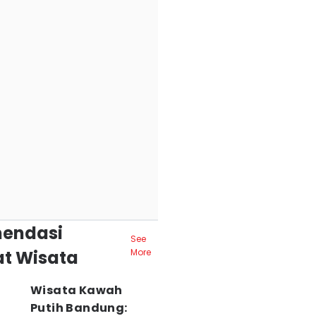
endasi
See
t Wisata
More
Wisata Kawah
Putih Bandung: