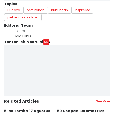
Topics
Budaya
pernikahan
hubungan
Inspire Me
perbedaan budaya
Editorial Team
Editor
Mia Lubis
Tonton lebih seru di
Related Articles
See More
5 Ide Lomba 17 Agustus
50 Ucapan Selamat Hari
Pr