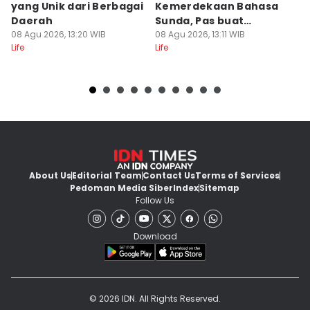
yang Unik dari Berbagai
Kemerdekaan Bahasa
T
Daerah
Sunda, Pas buat
B
08 Agu 2026, 13:20 WIB
Caption!
08 Agu 2026, 13:11 WIB
08
Life
Life
Lif
About Us
Editorial Team
Contact Us
Terms of Services
Pedoman Media Siber
Index
Sitemap
Follow Us
Download
© 2026 IDN. All Rights Reserved.