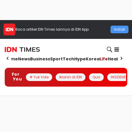
Baca artikel
IDN Times
lainnya di IDN App
Install
Home
News
Business
Sport
Tech
Hype
Korea
Life
Health
Aut
For
# Yuk Vote
Iklanin di IDN
Quiz
INSIDENESIA
You