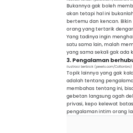
Bukannya gak boleh membah
akan tetapi hal ini bukanla
bertemu dan kencan. Bikin
orang yang tertarik dengan
Yang tadinya ingin mengh
satu sama lain, malah mem
yang sama sekali gak ada
3. Pengalaman berhub
ilustrasi berbisik (pexels.com/Cottonbro)
Topik lainnya yang gak ka
adalah tentang pengalaman
membahas tentang ini, bisa
gebetan langsung ogah deka
privasi, kepo kelewat batas
pengalaman intim orang la