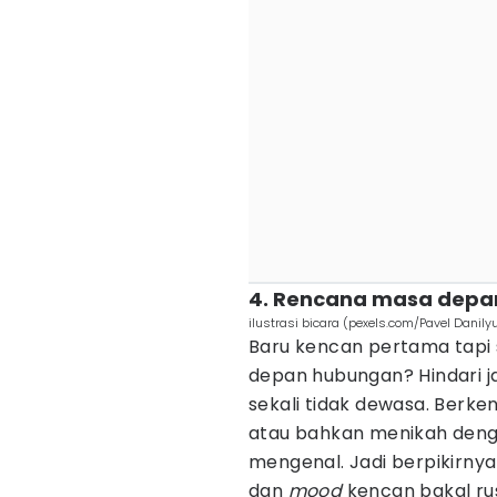
4. Rencana masa depa
ilustrasi bicara (pexels.com/Pavel Danily
Baru kencan pertama tapi
depan hubungan? Hindari ja
sekali tidak dewasa. Berke
atau bahkan menikah denga
mengenal. Jadi berpikirnya
dan
mood
kencan bakal rus