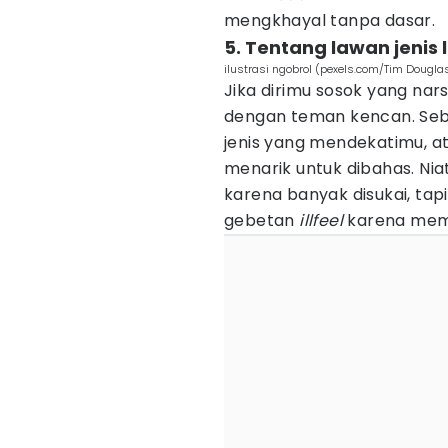
mengkhayal tanpa dasar.
5. Tentang lawan jenis
ilustrasi ngobrol (pexels.com/Tim Dougla
Jika dirimu sosok yang nars
dengan teman kencan. Seb
jenis yang mendekatimu, a
menarik untuk dibahas. Ni
karena banyak disukai, tap
gebetan
illfeel
karena mem