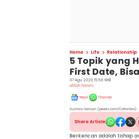
Home
Life
Relationship
5 Topik yang H
First Date, Bi
07 Agu 2023, 15:56 WIB
afifah hanim
News
Channel
ilustrasi kencan (pexels.com/Cottonbro)
Share Article
Berkencan adalah tahap 