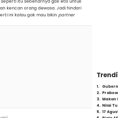
 seperti itu sebenarnya gak etis untuk
ran kencan orang dewasa. Jadi hindari
rti ini kalau gak mau bikin
partner
Trendi
1
.
Gubern
2
.
Prabow
3
.
Makan B
4
.
Nilai T
5
.
17 Agus
tudio)