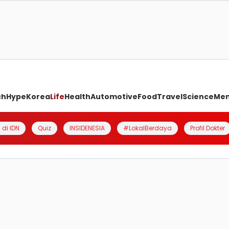
ch
Hype
Korea
Life
Health
Automotive
Food
Travel
Science
Me
 di IDN
Quiz
INSIDENESIA
#LokalBerdaya
Profil Dokter