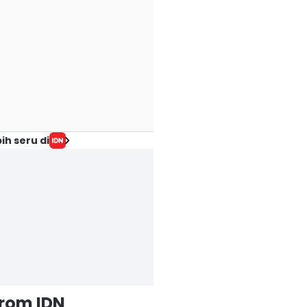
ih seru di
from IDN