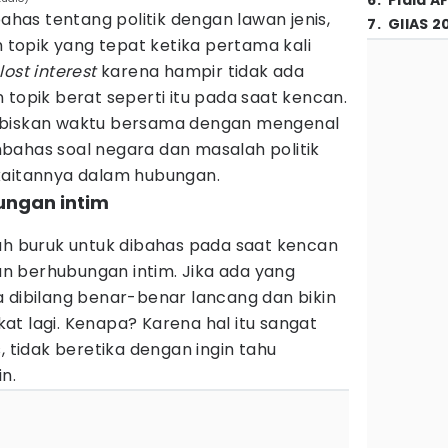
6
.
Piala A
as tentang politik dengan lawan jenis,
7
.
GIIAS 2
h topik yang tepat ketika pertama kali
lost interest
karena hampir tidak ada
 topik berat seperti itu pada saat kencan.
abiskan waktu bersama dengan mengenal
bahas soal negara dan masalah politik
 kaitannya dalam hubungan.
ungan intim
lah buruk untuk dibahas pada saat kencan
 berhubungan intim. Jika ada yang
 dibilang benar-benar lancang dan bikin
t lagi. Kenapa? Karena hal itu sangat
, tidak beretika dengan ingin tahu
in.