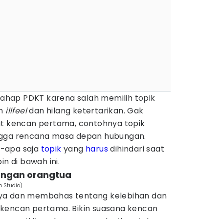
 tahap PDKT karena salah memilih topik
an
illfeel
dan hilang ketertarikan. Gak
at kencan pertama, contohnya topik
 hingga rencana masa depan hubungan.
-apa saja
topik
yang
harus
dihindari saat
n di bawah ini.
rangan orangtua
o Studio)
ya dan membahas tentang kelebihan dan
kencan pertama. Bikin suasana kencan