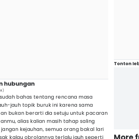
Tonton leb
n hubungan
uk)
 sudah bahas tentang rencana masa
uh-jauh topik buruk ini karena sama
nan bukan berarti dia setuju untuk pacaran
nmu, alias kalian masih tahap saling
 jangan kejauhan, semua orang bakal lari
More 
ak kalau obrolannya terlalu jauh seperti