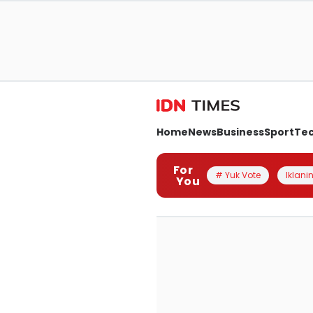
Home
News
Business
Sport
Te
For
# Yuk Vote
Iklanin
You