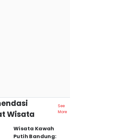
endasi
See
t Wisata
More
Wisata Kawah
Putih Bandung: