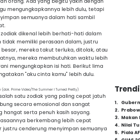
gian orang. Ada yang begitu yakin dengan
gu mengungkapkannya lebih dulu, tetapi
nyimpan semuanya dalam hati sambil
t.
zodiak dikenal lebih berhati-hati dalam
 tidak memiliki perasaan dalam, justru
besar, mereka takut terluka, ditolak, atau
kibatnya, mereka membutuhkan waktu lebih
ni mengungkapkan isi hati. Berikut lima
ngatakan "aku cinta kamu" lebih dulu.
Trendi
y (dok. Prime Video/The Summer I Turned Pretty)
salah satu zodiak yang paling cepat jatuh
1
.
Gubern
ubung secara emosional dan sangat
2
.
Prabow
 hangat serta penuh kasih sayang.
3
.
Makan B
erasaannya berkembang lebih cepat
4
.
Nilai T
cer justru cenderung menyimpan semuanya
5
.
Piala A