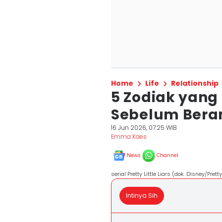
Home
Life
Relationship
5 Zodiak yan
Sebelum Beran
16 Jun 2026, 07:25 WIB
Emma Kaes
News
Channel
serial Pretty Little Liars (dok. Disney/Pretty
Intinya Sih