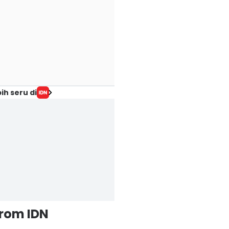
ih seru di
from IDN