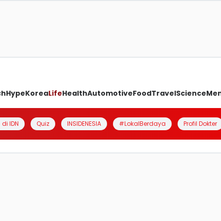
ch
Hype
Korea
Life
Health
Automotive
Food
Travel
Science
Me
 di IDN
Quiz
INSIDENESIA
#LokalBerdaya
Profil Dokter