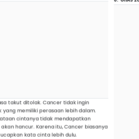
6
.
GIIAS 2
a takut ditolak. Cancer tidak ingin
 yang memiliki perasaan lebih dalam.
yataan cintanya tidak mendapatkan
 akan hancur. Karena itu, Cancer biasanya
apkan kata cinta lebih dulu.