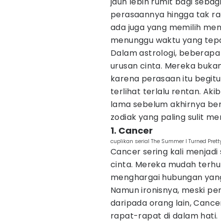
jauh lebih rumit bagi seba
perasaannya hingga tak ra
ada juga yang memilih me
menunggu waktu yang tepa
Dalam astrologi, beberapa 
urusan cinta. Mereka bukan
karena perasaan itu begitu 
terlihat terlalu rentan. A
lama sebelum akhirnya bera
zodiak yang paling sulit me
1. Cancer
cuplikan serial The Summer I Turned Prett
Cancer sering kali menjadi 
cinta. Mereka mudah terh
menghargai hubungan yang
Namun ironisnya, meski p
daripada orang lain, Can
rapat-rapat di dalam hati.