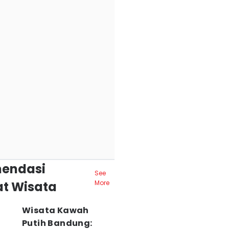
endasi
See
t Wisata
More
Wisata Kawah
Putih Bandung: