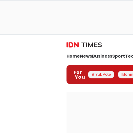
Home
News
Business
Sport
Te
For
# Yuk Vote
Iklanin
You