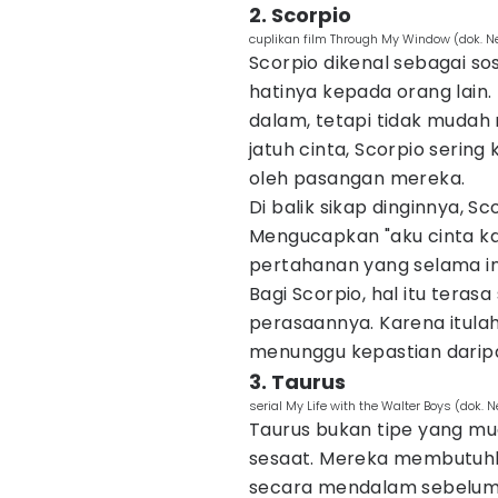
2. Scorpio
cuplikan film Through My Window (dok. N
Scorpio dikenal sebagai so
hatinya kepada orang lain
dalam, tetapi tidak mudah
jatuh cinta, Scorpio sering 
oleh pasangan mereka.
Di balik sikap dinginnya, S
Mengucapkan "aku cinta ka
pertahanan yang selama i
Bagi Scorpio, hal itu tera
perasaannya. Karena itula
menunggu kepastian daripa
3. Taurus
serial My Life with the Walter Boys (dok. N
Taurus bukan tipe yang mu
sesaat. Mereka membutuh
secara mendalam sebelum