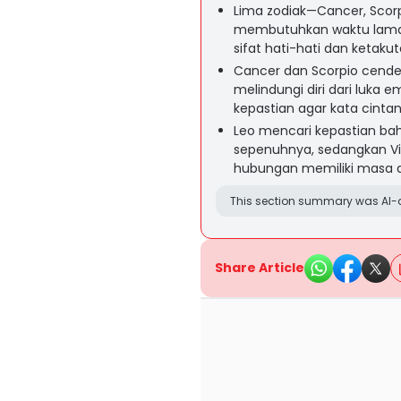
Lima zodiak—Cancer, Scorpi
membutuhkan waktu lama 
sifat hati-hati dan ketaku
Cancer dan Scorpio cend
melindungi diri dari luka
kepastian agar kata cint
Leo mencari kepastian ba
sepenuhnya, sedangkan Vi
hubungan memiliki masa d
This section summary was AI-a
Share Article