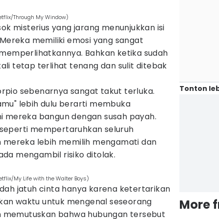
etflix/Through My Window)
sok misterius yang jarang menunjukkan isi
. Mereka memiliki emosi yang sangat
 memperlihatkannya. Bahkan ketika sudah
kali tetap terlihat tenang dan sulit ditebak
Tonton leb
corpio sebenarnya sangat takut terluka.
mu" lebih dulu berarti membuka
ni mereka bangun dengan susah payah.
sa seperti mempertaruhkan seluruh
h mereka lebih memilih mengamati dan
da mengambil risiko ditolak.
etflix/My Life with the Walter Boys)
dah jatuh cinta hanya karena ketertarikan
kan waktu untuk mengenal seseorang
More 
 memutuskan bahwa hubungan tersebut