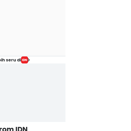
ih seru di
from IDN