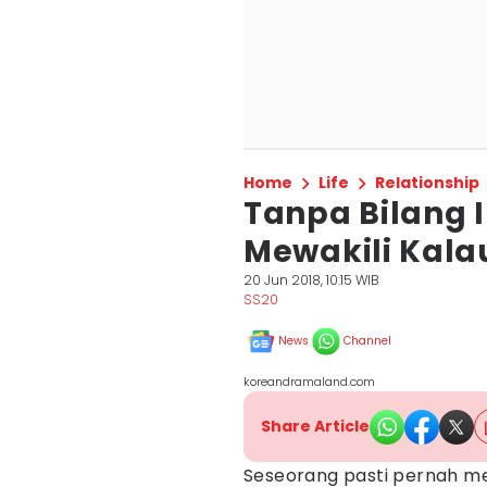
Home
Life
Relationship
Tanpa Bilang I 
Mewakili Kal
20 Jun 2018, 10:15 WIB
SS20
News
Channel
koreandramaland.com
Share Article
Seseorang pasti pernah me