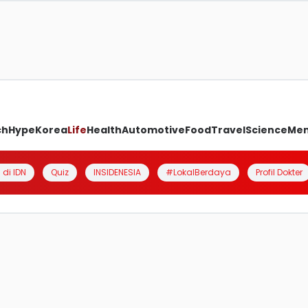
ch
Hype
Korea
Life
Health
Automotive
Food
Travel
Science
Me
 di IDN
Quiz
INSIDENESIA
#LokalBerdaya
Profil Dokter