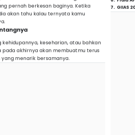
6
.
Piala A
ng pernah berkesan baginya. Ketika
7
.
GIIAS 2
dia akan tahu kalau ternyata kamu
a.
entangnya
 kehidupannya, keseharian, atau bahkan
ga pada akhirnya akan membuatmu terus
n yang menarik bersamanya.