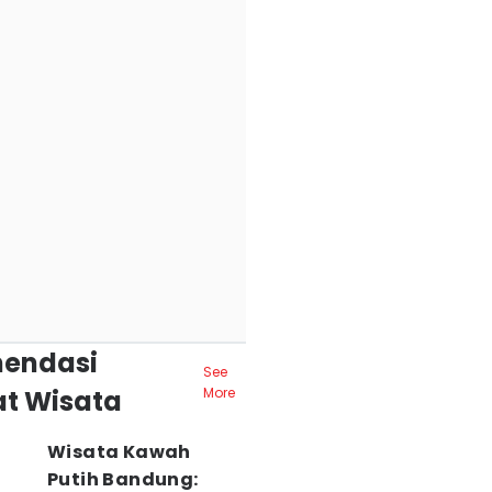
endasi
See
t Wisata
More
Wisata Kawah
Putih Bandung: