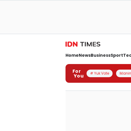
Home
News
Business
Sport
Te
For
# Yuk Vote
Iklanin
You