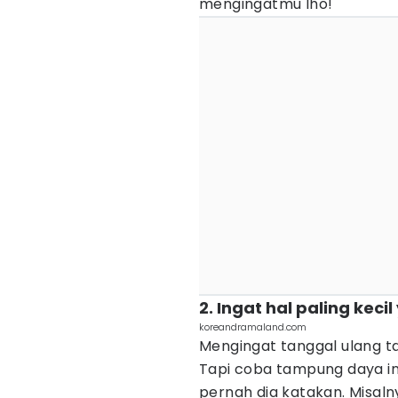
mengingatmu lho!
2. Ingat hal paling ke
koreandramaland.com
Mengingat tanggal ulang t
Tapi coba tampung daya i
pernah dia katakan. Misalny