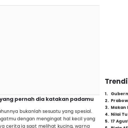
Trendi
1
.
Gubern
cil yang pernah dia katakan padamu
2
.
Prabow
3
.
Makan B
ahunnya bukanlah sesuatu yang spesial.
4
.
Nilai T
ngatmu dengan mengingat hal kecil yang
5
.
17 Agus
a cerita ia saat melihat kucing, warna