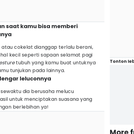
n saat kamu bisa memberi
anya
au cokelat dianggap terlalu berani,
al kecil seperti sapaan selamat pagi
Tonton leb
esture
tubuh yang kamu buat untuknya
amu tunjukan pada lainnya.
dengar leluconnya
 sewaktu dia berusaha melucu
sil untuk menciptakan suasana yang
ngan berlebihan ya!
More 