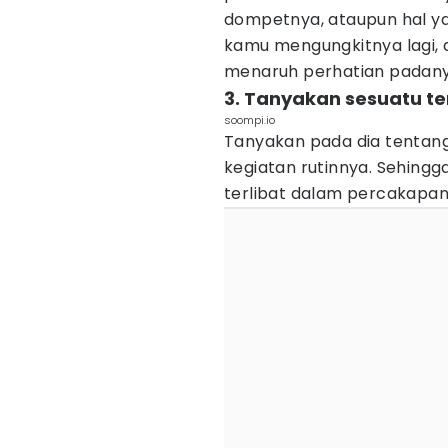
dompetnya, ataupun hal ya
kamu mengungkitnya lagi, 
menaruh perhatian padany
3. Tanyakan sesuatu t
soompi.io
Tanyakan pada dia tentang
kegiatan rutinnya. Sehing
terlibat dalam percakapa