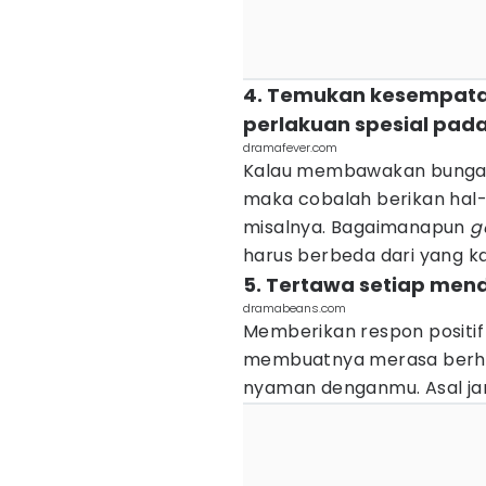
4. Temukan kesempata
perlakuan spesial pad
dramafever.com
Kalau membawakan bunga at
maka cobalah berikan hal-h
misalnya. Bagaimanapun
g
harus berbeda dari yang k
5. Tertawa setiap men
dramabeans.com
Memberikan respon positif
membuatnya merasa berha
nyaman denganmu. Asal ja