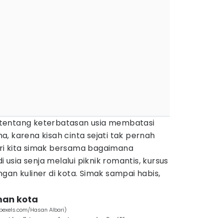
tentang keterbatasan usia membatasi
, karena kisah cinta sejati tak pernah
ri kita simak bersama bagaimana
sia senja melalui piknik romantis, kursus
gan kuliner di kota. Simak sampai habis,
aman kota
pexels.com/Hasan Albari)