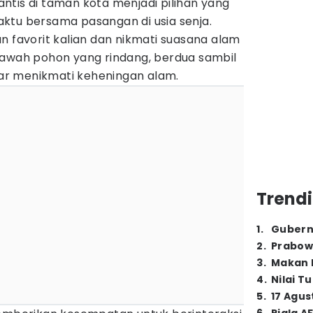
ntis di taman kota menjadi pilihan yang
ktu bersama pasangan di usia senja.
n favorit kalian dan nikmati suasana alam
bawah pohon yang rindang, berdua sambil
r menikmati keheningan alam.
Trendi
1
.
Gubern
2
.
Prabow
3
.
Makan B
4
.
Nilai T
5
.
17 Agus