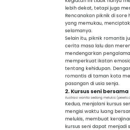
Kegiatan ini tidak hanya 
lebih dekat, tetapi juga m
Rencanakan piknik di sore
yang memukau, menciptaka
selamanya.
Selain itu, piknik romanti
cerita masa lalu dan mer
mendengarkan pengalaman
memperkuat ikatan emosio
tentang kehidupan. Dengan
romantis di taman kota me
pasangan di usia senja.
2. Kursus seni bersama
ilustrasi wanita sedang melukis (pexels
Kedua, menjalani kursus s
mengisi waktu luang bersam
melukis, membuat kerajinan
kursus seni dapat menjadi 