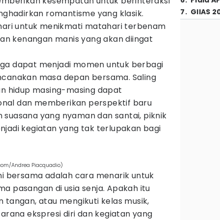
memberikan kesempatan untuk berinteraksi
6
.
Piala A
7
.
GIIAS 2
enghadirkan romantisme yang klasik.
 hari untuk menikmati matahari terbenam
n kenangan manis yang akan diingat
s juga dapat menjadi momen untuk berbagi
encanakan masa depan bersama. Saling
 hidup masing-masing dapat
nal dan memberikan perspektif baru
 suasana yang nyaman dan santai, piknik
njadi kegiatan yang tak terlupakan bagi
.com/Andrea Piacquadio)
eni bersama adalah cara menarik untuk
a pasangan di usia senja. Apakah itu
 tangan, atau mengikuti kelas musik,
sarana ekspresi diri dan kegiatan yang