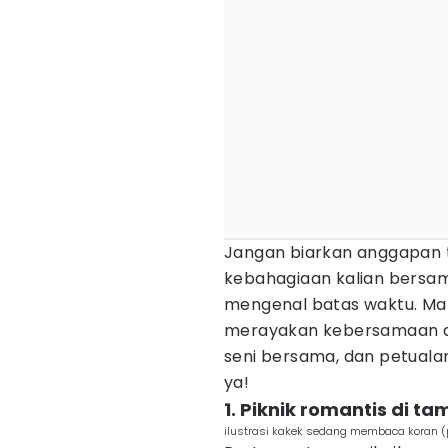
Jangan biarkan anggapan 
kebahagiaan kalian bersama
mengenal batas waktu. Ma
merayakan kebersamaan di u
seni bersama, dan petualan
ya!
1. Piknik romantis di t
ilustrasi kakek sedang membaca koran (