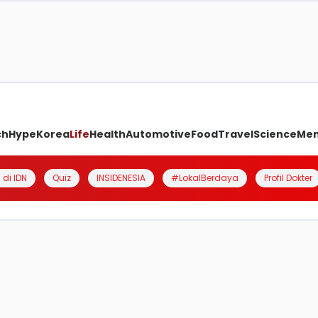
ch
Hype
Korea
Life
Health
Automotive
Food
Travel
Science
Me
 di IDN
Quiz
INSIDENESIA
#LokalBerdaya
Profil Dokter