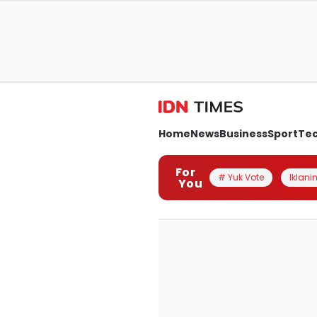
Home
News
Business
Sport
Te
For
# Yuk Vote
Iklanin
You