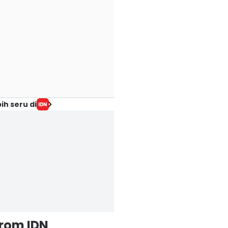
ih seru di
from IDN