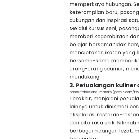
memperkaya hubungan. S
keterampilan baru, pasang
dukungan dan inspirasi satu
Melalui kursus seni, pas
memberi kegembiraan dan 
belajar bersama tidak hany
menciptakan ikatan yang ku
bersama-sama memberikan
orang-orang seumur, menci
mendukung.
3. Petualangan kuliner 
pasar tradisional maroko (pexels.com/Pio
Terakhir, menjalani petuala
lainnya untuk dinikmati be
eksplorasi restoran-resto
dan cita rasa unik. Nikmat
berbagai hidangan lezat, 
terlupakan.