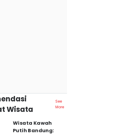
endasi
See
t Wisata
More
Wisata Kawah
Putih Bandung: