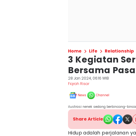
Home
Life
Relationship
3 Kegiatan Se
Bersama Pasan
28 Jan 2024, 06:16 WIB
Fiqrah Risar
News
Channel
ilustrasi nenek sedang berbincang-binca
Share Article
Hidup adalah perjalanan yan