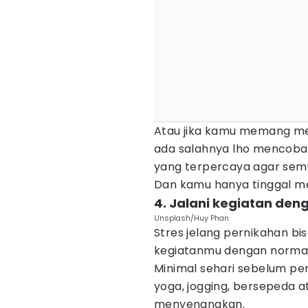
Atau jika kamu memang me
ada salahnya lho mencob
yang terpercaya agar semu
Dan kamu hanya tinggal me
4. Jalani kegiatan den
Unsplash/Huy Phan
Stres jelang pernikahan bi
kegiatanmu dengan normal, 
Minimal sehari sebelum pe
yoga, jogging, bersepeda 
menyenangkan.