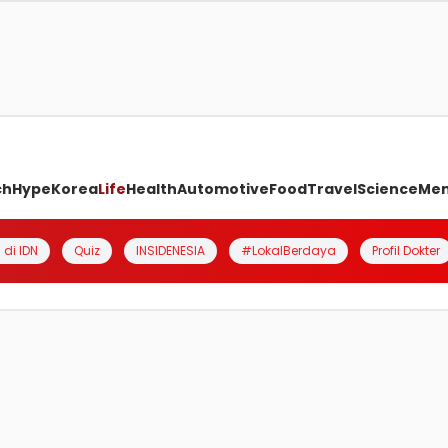
ch
Hype
Korea
Life
Health
Automotive
Food
Travel
Science
Me
 di IDN
Quiz
INSIDENESIA
#LokalBerdaya
Profil Dokter