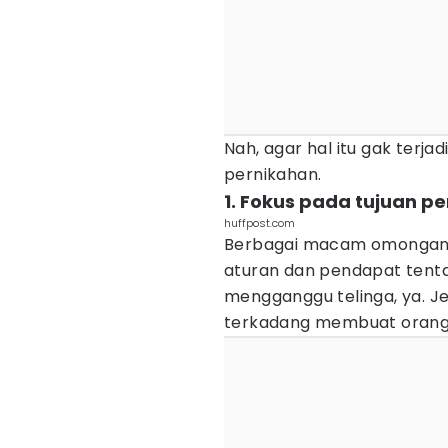
Nah, agar hal itu gak terjad
pernikahan.
1. Fokus pada tujuan p
huffpost.com
Berbagai macam omongan d
aturan dan pendapat tenta
mengganggu telinga, ya. J
terkadang membuat orang 