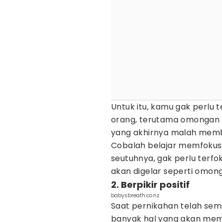
Untuk itu, kamu gak perlu
orang, terutama omongan
yang akhirnya malah membu
Cobalah belajar memfokusk
seutuhnya, gak perlu ter
akan digelar seperti omong
2. Berpikir positif
babysbreath.co.nz
Saat pernikahan telah sem
banyak hal yang akan membua