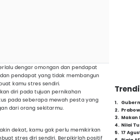
 terlalu dengar omongan dan pendapat
 dan pendapat yang tidak membangun
at kamu stres sendiri.
Trendi
an diri pada tujuan pernikahan
fokus pada seberapa mewah pesta yang
1
.
Gubern
an dari orang sekitarmu.
2
.
Prabow
3
.
Makan B
4
.
Nilai T
akin dekat, kamu gak perlu memikirkan
5
.
17 Agus
t stres diri sendiri. Berpikirlah positif