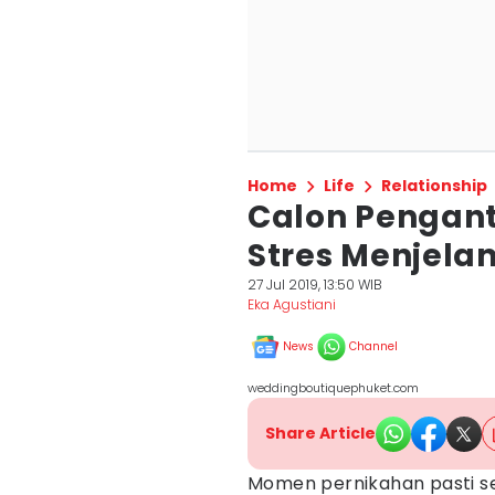
Home
Life
Relationship
Calon Penganti
Stres Menjela
27 Jul 2019, 13:50 WIB
Eka Agustiani
News
Channel
weddingboutiquephuket.com
Share Article
Momen pernikahan pasti se