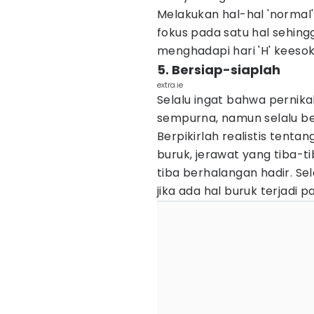
Melakukan hal-hal 'normal
fokus pada satu hal sehin
menghadapi hari 'H' keeso
5. Bersiap-siaplah
extra.ie
Selalu ingat bahwa perni
sempurna, namun selalu be
Berpikirlah realistis tenta
buruk, jerawat yang tiba-t
tiba berhalangan hadir. Se
jika ada hal buruk terjadi