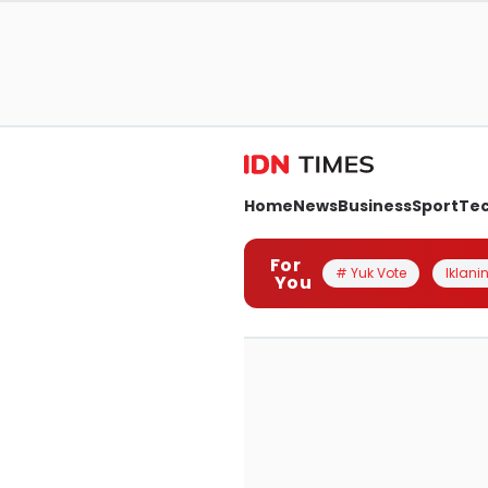
Home
News
Business
Sport
Te
For
# Yuk Vote
Iklanin
You