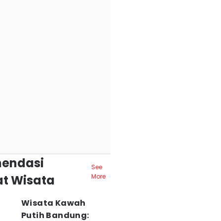
endasi
See
t Wisata
More
Wisata Kawah
Putih Bandung: