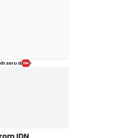
ih seru di
from IDN