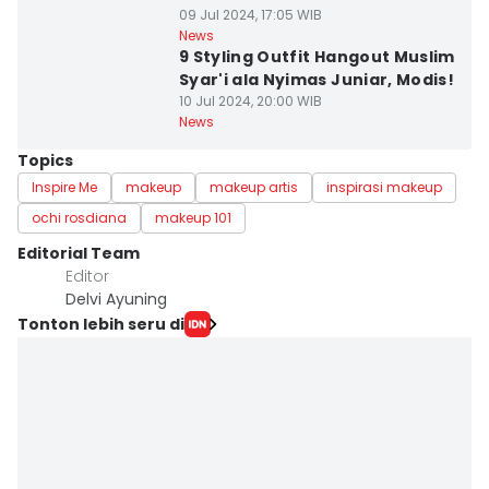
09 Jul 2024, 17:05 WIB
News
9 Styling Outfit Hangout Muslim
Syar'i ala Nyimas Juniar, Modis!
10 Jul 2024, 20:00 WIB
News
Topics
Inspire Me
makeup
makeup artis
inspirasi makeup
ochi rosdiana
makeup 101
Editorial Team
Editor
Delvi Ayuning
Tonton lebih seru di