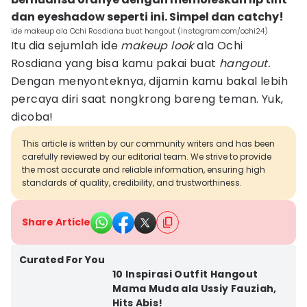
dan eyeshadow seperti ini. Simpel dan catchy!
ide makeup ala Ochi Rosdiana buat hangout (instagram.com/ochi24)
Itu dia sejumlah ide
makeup look
ala Ochi
Rosdiana yang bisa kamu pakai buat
hangout.
Dengan menyonteknya, dijamin kamu bakal lebih
percaya diri saat nongkrong bareng teman. Yuk,
dicoba!
This article is written by our community writers and has been
carefully reviewed by our editorial team. We strive to provide
the most accurate and reliable information, ensuring high
standards of quality, credibility, and trustworthiness.
Share Article
Curated For You
10 Inspirasi Outfit Hangout
Mama Muda ala Ussiy Fauziah,
Hits Abis!