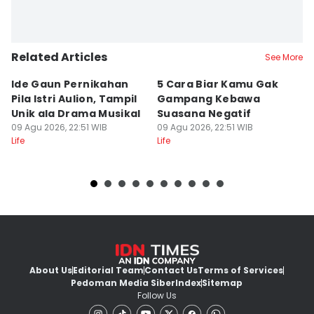
Related Articles
See More
Ide Gaun Pernikahan
5 Cara Biar Kamu Gak
5
Pila Istri Aulion, Tampil
Gampang Kebawa
D
Unik ala Drama Musikal
Suasana Negatif
P
09 Agu 2026, 22:51 WIB
09 Agu 2026, 22:51 WIB
I
09
Life
Life
Lif
About Us
Editorial Team
Contact Us
Terms of Services
Pedoman Media Siber
Index
Sitemap
Follow Us