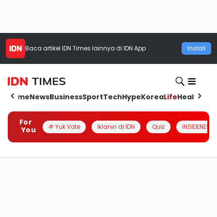
Baca artikel
IDN Times
lainnya di IDN App
Install
Home
News
Business
Sport
Tech
Hype
Korea
Life
Health
Aut
For
# Yuk Vote
Iklanin di IDN
Quiz
INSIDENESIA
You