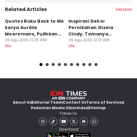
Related Articles
See More
Quotes Buku Back to Me
Inspirasi Dekor
[
karya Aurélie
Pernikahan Gisela
P
Moeremans, Pulihkan
Cindy, Temanya
S
Luka Terdalam
09 Agu 2026, 12:25 WIB
Romantic Garden!
09 Agu 2026, 12:10 WIB
I
09
Life
Life
Lif
About Us
Editorial Team
Contact Us
Terms of Services
Pedoman Media Siber
Index
Sitemap
Follow Us
Download