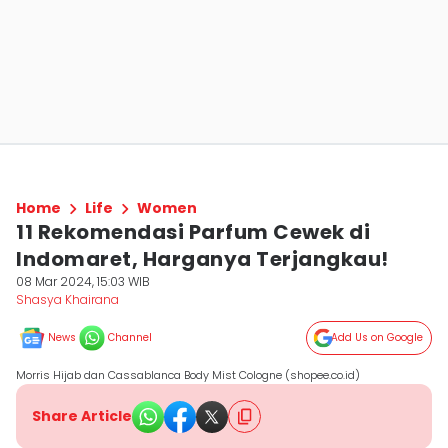
Home
Life
Women
11 Rekomendasi Parfum Cewek di
Indomaret, Harganya Terjangkau!
08 Mar 2024, 15:03 WIB
Shasya Khairana
News
Channel
Add Us on Google
Morris Hijab dan Cassablanca Body Mist Cologne (shopee.co.id)
Share Article