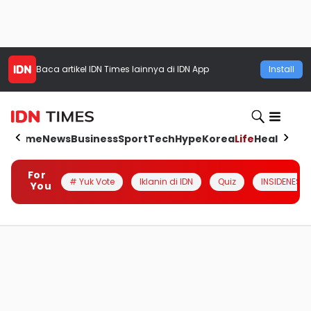
Baca artikel
IDN Times
lainnya di IDN App
Install
Home
News
Business
Sport
Tech
Hype
Korea
Life
Health
Aut
For
# Yuk Vote
Iklanin di IDN
Quiz
INSIDENESIA
You