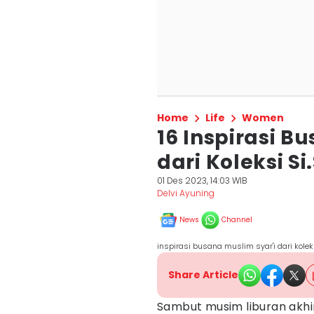
Home
Life
Women
16 Inspirasi B
dari Koleksi S
01 Des 2023, 14:03 WIB
Delvi Ayuning
News
Channel
inspirasi busana muslim syar'i dari koleks
Share Article
Sambut musim liburan akhi