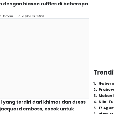
 dengan hiasan ruffles di beberapa
i terbaru Si.Se.Sa (dok. Si.Se.Sa)
Trendi
1
.
Gubern
2
.
Prabow
3
.
Makan B
el yang terdiri dari khimar dan dress
4
.
Nilai T
5
.
17 Agus
jacquard emboss, cocok untuk