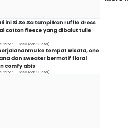
i ini Si.Se.Sa tampilkan ruffle dress
l cotton fleece yang dibalut tulle
i terbaru Si.Se.Sa (dok. Si.Se.Sa)
 perjalananmu ke tempat wisata, one
elana dan sweater bermotif floral
n comfy abis
i terbaru Si.Se.Sa (dok. Si.Se.Sa)