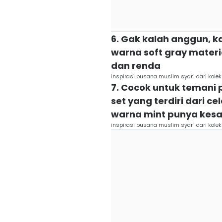
6. Gak kalah anggun, kal
warna soft gray materia
dan renda
inspirasi busana muslim syar'i dari koleks
7. Cocok untuk temani
set yang terdiri dari c
warna mint punya kesa
inspirasi busana muslim syar'i dari koleks