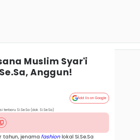
usana Muslim Syar'i
i.Se.Sa, Anggun!
Add Us on Google
i terbaru Si.Se.Sa (dok. Si.Se.Sa)
r tahun, jenama
fashion
lokal Si.Se.Sa