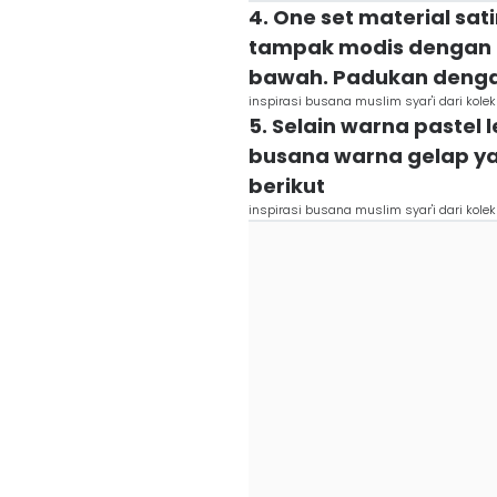
4. One set material sat
tampak modis dengan b
bawah. Padukan dengan
inspirasi busana muslim syar'i dari koleks
5. Selain warna pastel 
busana warna gelap ya
berikut
inspirasi busana muslim syar'i dari koleks