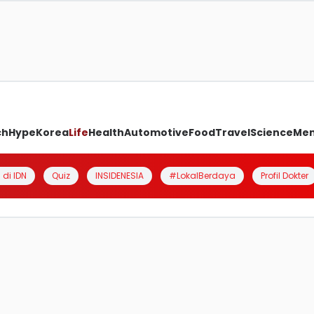
ch
Hype
Korea
Life
Health
Automotive
Food
Travel
Science
Me
 di IDN
Quiz
INSIDENESIA
#LokalBerdaya
Profil Dokter