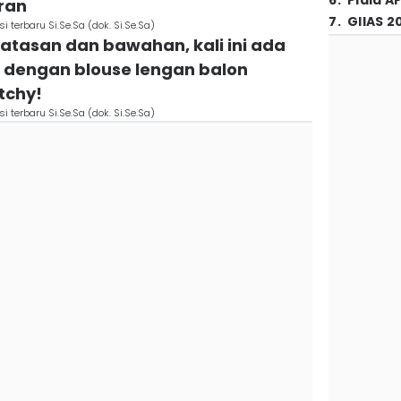
6
.
Piala A
uran
7
.
GIIAS 2
i terbaru Si.Se.Sa (dok. Si.Se.Sa)
 atasan dan bawahan, kali ini ada
u dengan blouse lengan balon
tchy!
i terbaru Si.Se.Sa (dok. Si.Se.Sa)