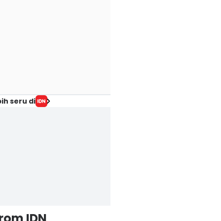
ih seru di
from IDN