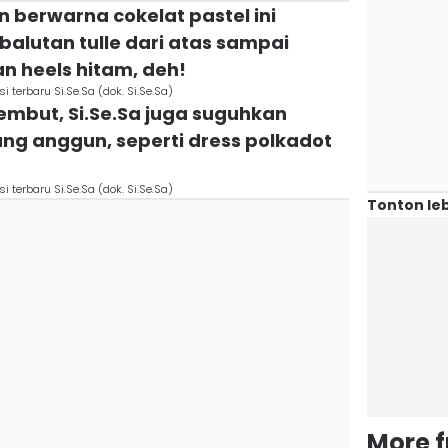
in berwarna cokelat pastel ini
alutan tulle dari atas sampai
 heels hitam, deh!
i terbaru Si.Se.Sa (dok. Si.Se.Sa)
lembut, Si.Se.Sa juga suguhkan
ng anggun, seperti dress polkadot
i terbaru Si.Se.Sa (dok. Si.Se.Sa)
Tonton leb
More 