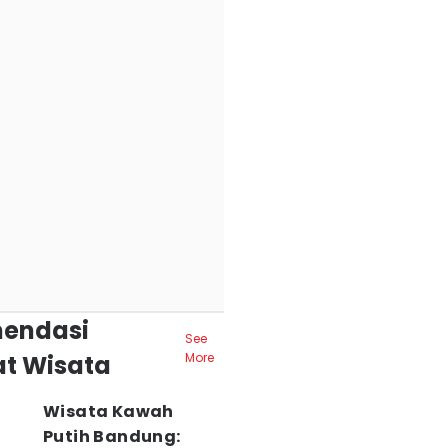
endasi
See
t Wisata
More
Wisata Kawah
Putih Bandung: