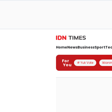
Home
News
Business
Sport
Te
For
# Yuk Vote
Iklanin
You