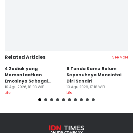
Related Articles
See More
4 Zodiak yang
5 Tanda Kamu Belum
8
Memanfaatkan
Sepenuhnya Mencintai
S
Emosinya Sebagai
Diri Sendiri
D
Senjata, Manipulatif?
10 Agu 2026, 18:03 WIB
10 Agu 2026, 17:18 WIB
M
10
Life
Life
Lif
M