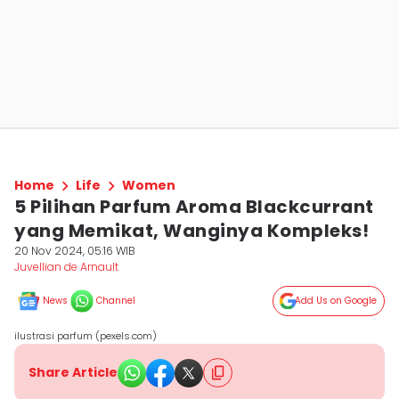
Home
Life
Women
5 Pilihan Parfum Aroma Blackcurrant
yang Memikat, Wanginya Kompleks!
20 Nov 2024, 05:16 WIB
Juvellian de Arnault
News
Channel
Add Us on Google
ilustrasi parfum (pexels.com)
Share Article