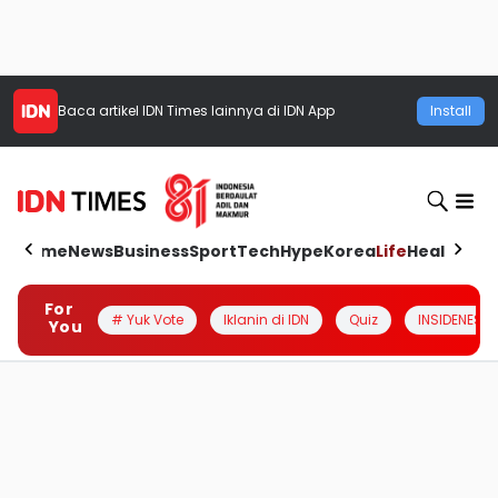
Baca artikel
IDN Times
lainnya di IDN App
Install
Home
News
Business
Sport
Tech
Hype
Korea
Life
Health
Aut
For
# Yuk Vote
Iklanin di IDN
Quiz
INSIDENESIA
You