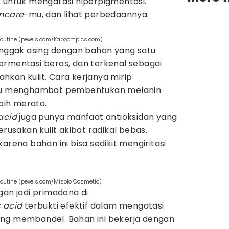
s untuk mengatasi hiperpigmentasi.
incare
-mu, dan lihat perbedaannya.
routine (pexels.com/Kaboompics.com)
 nggak asing dengan bahan yang satu
fermentasi beras, dan terkenal sebagai
kan kulit. Cara kerjanya mirip
itu menghambat pembentukan melanin
ebih merata.
 acid
juga punya manfaat antioksidan yang
sakan kulit akibat radikal bebas.
arena bahan ini bisa sedikit mengiritasi
routine (pexels.com/Misolo Cosmetic)
gan jadi primadona di
 acid
terbukti efektif dalam mengatasi
ang membandel. Bahan ini bekerja dengan