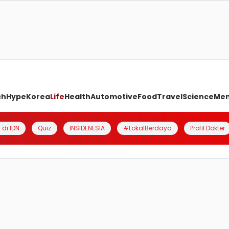
ch
Hype
Korea
Life
Health
Automotive
Food
Travel
Science
Me
 di IDN
Quiz
INSIDENESIA
#LokalBerdaya
Profil Dokter