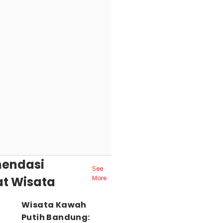
endasi
See
t Wisata
More
Wisata Kawah
Putih Bandung: