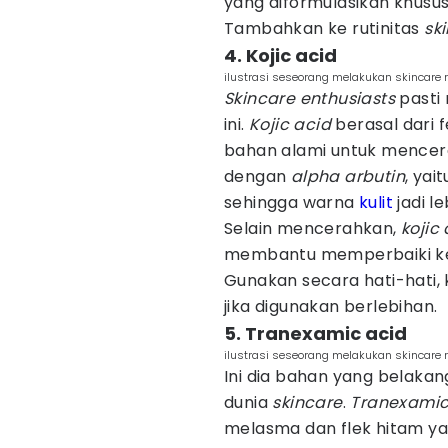
yang diformulasikan khusu
Tambahkan ke rutinitas
sk
4. Kojic acid
ilustrasi seseorang melakukan skincare 
Skincare enthusiasts
pasti
ini.
Kojic acid
berasal dari 
bahan alami untuk mencerah
dengan
alpha arbutin
, ya
sehingga warna
kulit
jadi l
Selain mencerahkan,
kojic
membantu memperbaiki keru
Gunakan secara hati-hati, k
jika digunakan berlebihan.
5. Tranexamic acid
ilustrasi seseorang melakukan skincare 
Ini dia bahan yang belakan
dunia
skincare
.
Tranexamic
melasma dan flek hitam y