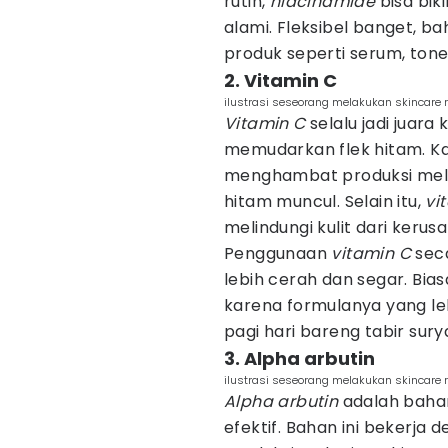
rutin,
niacinamide
bisa bik
alami. Fleksibel banget, ba
produk seperti serum, ton
2. Vitamin C
ilustrasi seseorang melakukan skincare 
Vitamin C
selalu jadi juara
memudarkan flek hitam. Ka
menghambat produksi mel
hitam muncul. Selain itu,
vi
melindungi kulit dari kerus
Penggunaan
vitamin C
seca
lebih cerah dan segar. Bia
karena formulanya yang leb
pagi hari bareng tabir sury
3. Alpha arbutin
ilustrasi seseorang melakukan skincare 
Alpha arbutin
adalah bahan
efektif. Bahan ini beker