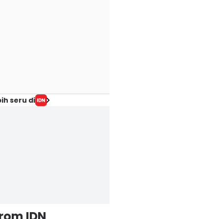
ih seru di
from IDN