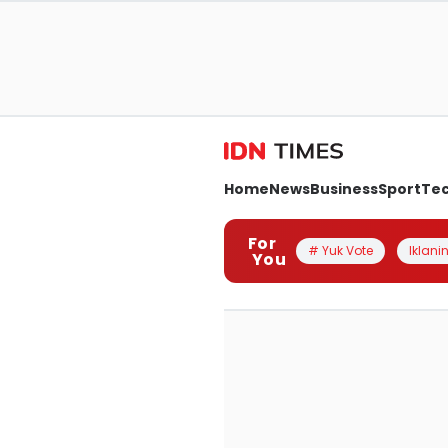
Home
News
Business
Sport
Te
For
# Yuk Vote
Iklanin
You