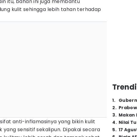
ain itu, bahan ini juga membantu
ung kulit sehingga lebih tahan terhadap
Trendi
1
.
Gubern
2
.
Prabow
3
.
Makan B
ifat anti-inflamasinya yang bikin kulit
4
.
Nilai T
 yang sensitif sekalipun. Dipakai secara
5
.
17 Agus