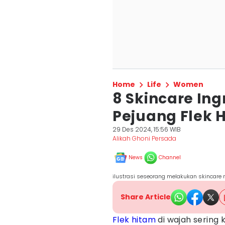
Home
Life
Women
8 Skincare Ing
Pejuang Flek 
29 Des 2024, 15:56 WIB
Alikah Ghoni Persada
News
Channel
ilustrasi seseorang melakukan skincare 
Share Article
Flek hitam
di wajah sering 