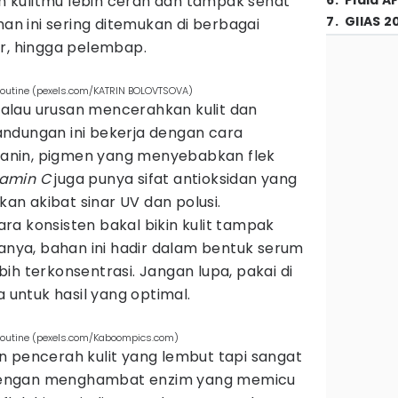
in kulitmu lebih cerah dan tampak sehat
6
.
Piala A
7
.
GIIAS 2
han ini sering ditemukan di berbagai
er, hingga pelembap.
routine (pexels.com/KATRIN BOLOVTSOVA)
 kalau urusan mencerahkan kulit dan
ndungan ini bekerja dengan cara
anin, pigmen yang menyebabkan flek
tamin C
juga punya sifat antioksidan yang
akan akibat sinar UV dan polusi.
ra konsisten bakal bikin kulit tampak
sanya, bahan ini hadir dalam bentuk serum
ih terkonsentrasi. Jangan lupa, pakai di
a untuk hasil yang optimal.
routine (pexels.com/Kaboompics.com)
 pencerah kulit yang lembut tapi sangat
ja dengan menghambat enzim yang memicu