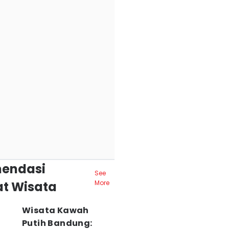
endasi
See
t Wisata
More
Wisata Kawah
Putih Bandung: