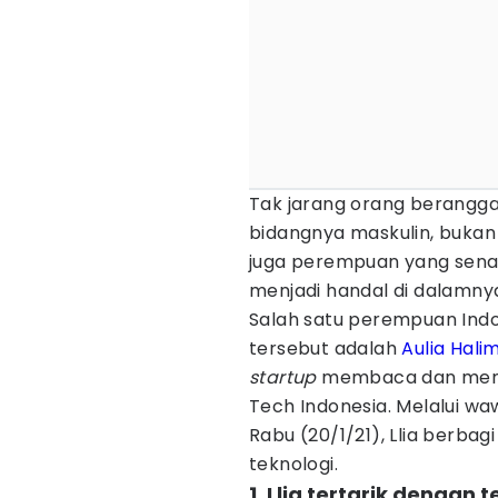
Tak jarang orang berangga
bidangnya maskulin, bukan
juga perempuan yang senan
menjadi handal di dalamny
Salah satu perempuan Indon
tersebut adalah
Aulia Hali
startup
membaca dan menulis 
Tech Indonesia. Melalui w
Rabu (20/1/21), Llia berbagi
teknologi.
1. Llia tertarik dengan 