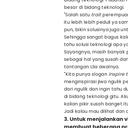
besar di bidang teknologi.
"Salah satu
trait
perempuan 
itu lebih lebih peduli ya s
pun, bikin solusinya juga u
Sehingga sangat bagus kala
tahu solusi teknologi apa y
Sayangnya, masih banyak
sebagai hal yang susah dan
tantangan Llia awalnya.
"Kita punya slogan
inspire 
menginspirasi jiwa nguli
dari ngulik dan ingin tahu 
di bidang teknologi gitu.
kalian pikir susah banget 
Jadi kalau mau dilihat dan d
3. Untuk menjalankan vi
membuat beberapa pro