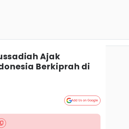
ussadiah Ajak
onesia Berkiprah di
Add Us on Google