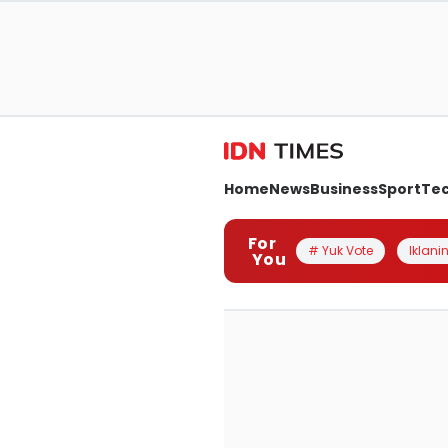
Home
News
Business
Sport
Te
For
# Yuk Vote
Iklanin
You