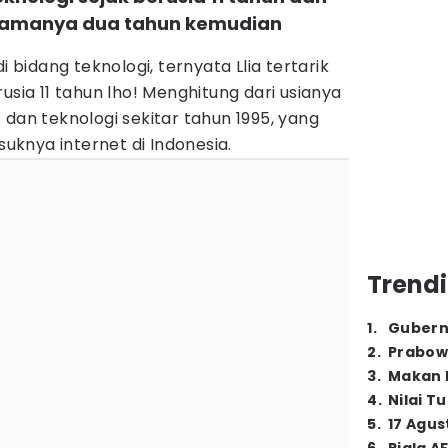
tamanya dua tahun kemudian
i bidang teknologi, ternyata Llia tertarik
usia 11 tahun lho! Menghitung dari usianya
net dan teknologi sekitar tahun 1995, yang
knya internet di Indonesia.
Trendi
1
.
Gubern
2
.
Prabow
3
.
Makan B
4
.
Nilai T
5
.
17 Agus