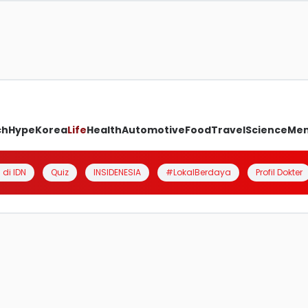
ch
Hype
Korea
Life
Health
Automotive
Food
Travel
Science
Me
 di IDN
Quiz
INSIDENESIA
#LokalBerdaya
Profil Dokter