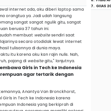
6
.
Piala A
7
.
GIIAS 2
awal internet ada, aku diberi laptop sama
ama orangtua ya. Jadi udah langsung
emang sangat sangat ngulik gitu, sangat
an berusia 37 tahun ini.
uga sudah membuat
website
sendiri saat
lajarinya secara otodidak lewat internet
asil tulisannya di dunia maya.
aktu itu karena aku kan rajin nulis. Nah,
ruh, pajang di
website
gitu," lanjutnya.
membawa Girls in Tech ke Indonesia
erempuan agar tertarik dengan
a temannya, Anantya Van Bronckhorst,
Girls in Tech ke Indonesia karena
mpuan Indonesia yang berkiprah di
 menurutnya, perempuan memiliki potensi