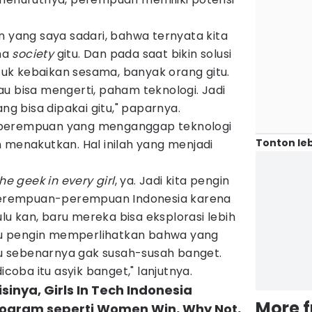
yang saya sadari, bahwa ternyata kita
ama
society
gitu. Dan pada saat bikin solusi
ntuk kebaikan sesama, banyak orang gitu.
u bisa mengerti, paham teknologi. Jadi
ang bisa dipakai gitu," paparnya.
 perempuan yang menganggap teknologi
Tonton leb
 menakutkan. Hal inilah yang menjadi
the geek in every girl
, ya. Jadi kita pengin
k perempuan-perempuan Indonesia karena
dulu kan, baru mereka bisa eksplorasi lebih
 Aku pengin memperlihatkan bahwa yang
itu sebenarnya gak susah-susah banget.
icoba itu asyik banget," lanjutnya.
sinya, Girls In Tech Indonesia
More 
gram seperti Women Win, Why Not,