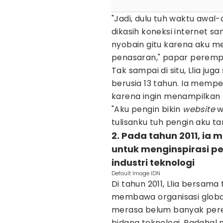
"Jadi, dulu tuh waktu awal-
dikasih koneksi internet s
nyobain gitu karena aku m
penasaran," papar perempu
Tak sampai di situ, Llia j
berusia 13 tahun. Ia mempe
karena ingin menampilkan h
"Aku pengin bikin
website
w
tulisanku tuh pengin aku ta
2. Pada tahun 2011, ia 
untuk menginspirasi p
industri teknologi
Default Image IDN
Di tahun 2011, Llia bersam
membawa organisasi global 
merasa belum banyak pere
bidang teknologi. Padahal