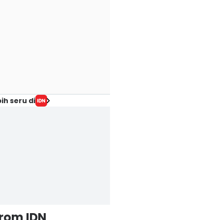
ih seru di
from IDN