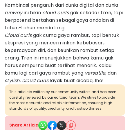
Kombinasi pengaruh dari dunia digital dan dunia
runway
ini bikin
cloud curls
gak sekadar tren, tapi
berpotensi bertahan sebagai gaya andalan di
tahun-tahun mendatang.
Cloud curls
gak cuma gaya rambut, tapi bentuk
ekspresi yang mencerminkan kebebasan,
kepercayaan diri, dan keunikan rambut setiap
orang. Tren ini menunjukkan bahwa kamu gak
harus sempurna buat terlihat menarik. Kalau
kamu lagi cari gaya rambut yang
versatile,
dan
stylish
,
cloud curls
layak buat dicoba, lho!
This article is written by our community writers and has been
carefully reviewed by our editorial team. We strive to provide
the most accurate and reliable information, ensuring high
standards of quality, credibility, and trustworthiness.
Share Article