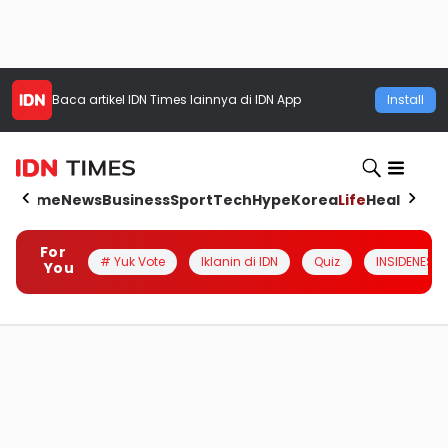
Baca artikel
IDN Times
lainnya di IDN App
Install
Home
News
Business
Sport
Tech
Hype
Korea
Life
Health
Aut
For
# Yuk Vote
Iklanin di IDN
Quiz
INSIDENESIA
You