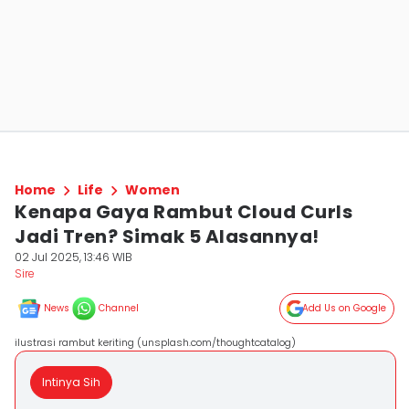
Home
Life
Women
Kenapa Gaya Rambut Cloud Curls
Jadi Tren? Simak 5 Alasannya!
02 Jul 2025, 13:46 WIB
Sire
News
Channel
Add Us on Google
ilustrasi rambut keriting (unsplash.com/thoughtcatalog)
Intinya Sih