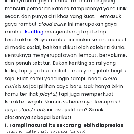
kalanya satu gaya rambut tertentu langsung
mencuri perhatian karena tampilannya yang unik,
segar, dan punya ciri khas yang kuat. Termasuk
gaya rambut
cloud curls
. Ini merupakan gaya
rambut
keriting
mengembang tapi tetap
terstruktur. Gaya rambut ini makin sering muncul
di media sosial, bahkan diikuti oleh selebriti dunia.
Bentuknya menyerupai awan, lembut, bervolume,
dan penuh tekstur. Bukan keriting spiral yang
kaku, tapi juga bukan ikal lemas yang jatuh begitu
saja. Buat kamu yang ingin tampil beda,
cloud
curls
bisa jadi pilihan gaya baru. Gak hanya bikin
kamu terlihat
playful,
tapi juga memperkuat
karakter wajah. Namun sebenarnya, kenapa sih
gaya
cloud curls
ini bisa jadi tren? Simak
alasannya sebagai berikut!
1. Tampil natural itu sekarang lebih diapresiasi
ilustrasi rambut keriting (unsplash.com/tamasp)