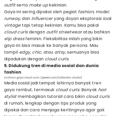
outfit
serta
make up
kekinian.
Gaya ini sering dipakai oleh pegiat
fashion
, model
runway
, dan
influencer
yang doyan eksplorasi
look
vintage
tapi tetap kekinian. Kamu bisa pakai
cloud curls
dengan
outfit
streetwear
atau bahkan
slip dress
feminin. Fleksibilitas inilah yang bikin
gaya ini bisa masuk ke banyak persona. Mau
tampil
edgy, chic
, atau
artsy
, semuanya bisa
dipadukan dengan
cloud curls
.
5. Didukung tren di media sosial dan dunia
fashion
ilustrasi gaya cloud curls (pexels.com/cottonbro studio)
Media sosial jadi tempat lahirnya banyak tren
gaya rambut, termasuk
cloud curls
. Banyak
hair
stylist
membagikan tutorial cara bikin
cloud curls
di rumah, lengkap dengan tips produk yang
dipakai dan cara menjaga keritingnya agar gak