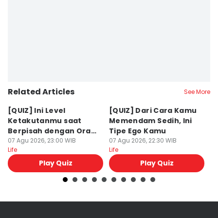
Related Articles
See More
[QUIZ] Ini Level
[QUIZ] Dari Cara Kamu
[Q
Ketakutanmu saat
Memendam Sedih, Ini
Up
Berpisah dengan Orang
Tipe Ego Kamu
K
Lain
07 Agu 2026, 23:00 WIB
07 Agu 2026, 22:30 WIB
07
Life
Life
Lif
Play Quiz
Play Quiz