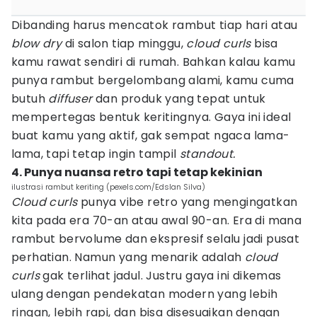
Dibanding harus mencatok rambut tiap hari atau
blow dry
di salon tiap minggu,
cloud curls
bisa
kamu rawat sendiri di rumah. Bahkan kalau kamu
punya rambut bergelombang alami, kamu cuma
butuh
diffuser
dan produk yang tepat untuk
mempertegas bentuk keritingnya. Gaya ini ideal
buat kamu yang aktif, gak sempat ngaca lama-
lama, tapi tetap ingin tampil
standout.
4. Punya nuansa retro tapi tetap kekinian
ilustrasi rambut keriting (pexels.com/Edslan Silva)
Cloud curls
punya vibe retro yang mengingatkan
kita pada era 70-an atau awal 90-an. Era di mana
rambut bervolume dan ekspresif selalu jadi pusat
perhatian. Namun yang menarik adalah
cloud
curls
gak terlihat jadul. Justru gaya ini dikemas
ulang dengan pendekatan modern yang lebih
ringan, lebih rapi, dan bisa disesuaikan dengan