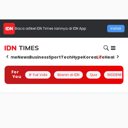
Baca artikel
IDN Times
lainnya di IDN App
Install
Home
News
Business
Sport
Tech
Hype
Korea
Life
Health
Aut
For
# Yuk Vote
Iklanin di IDN
Quiz
INSIDENESIA
You