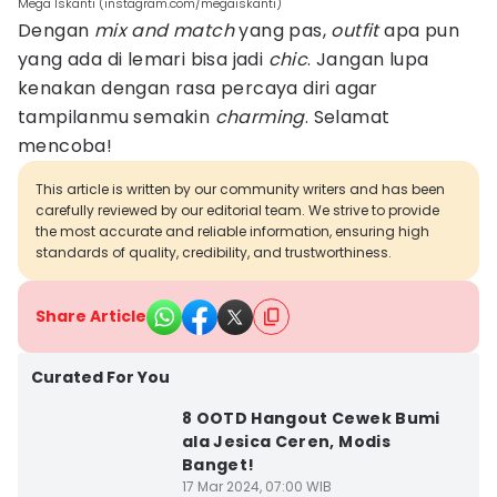
Mega Iskanti (instagram.com/megaiskanti)
Dengan
mix and match
yang pas,
outfit
apa pun
yang ada di lemari bisa jadi
chic
. Jangan lupa
kenakan dengan rasa percaya diri agar
tampilanmu semakin
charming
. Selamat
mencoba!
This article is written by our community writers and has been
carefully reviewed by our editorial team. We strive to provide
the most accurate and reliable information, ensuring high
standards of quality, credibility, and trustworthiness.
Share Article
Curated For You
8 OOTD Hangout Cewek Bumi
ala Jesica Ceren, Modis
Banget!
17 Mar 2024, 07:00 WIB