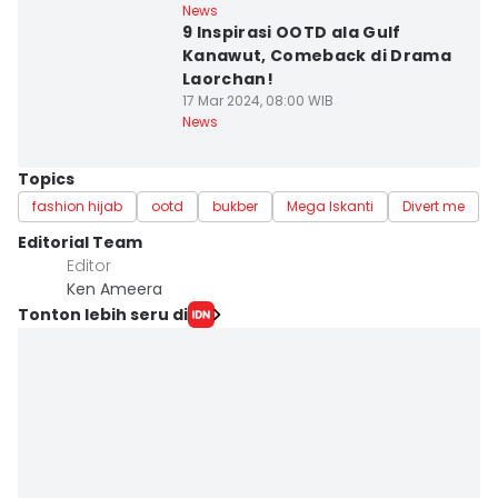
News
9 Inspirasi OOTD ala Gulf
Kanawut, Comeback di Drama
Laorchan!
17 Mar 2024, 08:00 WIB
News
Topics
fashion hijab
ootd
bukber
Mega Iskanti
Divert me
Editorial Team
Editor
Ken Ameera
Tonton lebih seru di