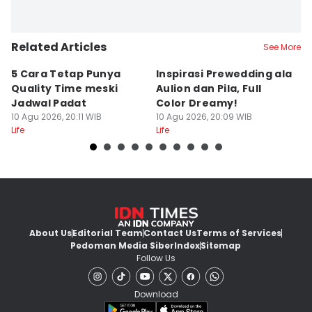
Related Articles
See More
5 Cara Tetap Punya
Inspirasi Prewedding ala
6
Quality Time meski
Aulion dan Pila, Full
T
Jadwal Padat
Color Dreamy!
d
10 Agu 2026, 20:11 WIB
10 Agu 2026, 20:09 WIB
10
Life
Life
Lif
About Us
Editorial Team
Contact Us
Terms of Services
Pedoman Media Siber
Index
Sitemap
Follow Us
Download