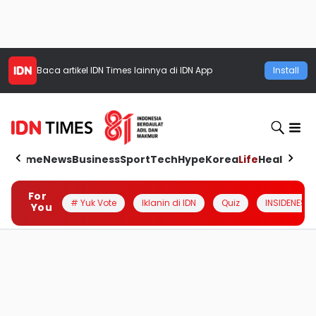
Baca artikel
IDN Times
lainnya di IDN App
Install
Home
News
Business
Sport
Tech
Hype
Korea
Life
Health
Aut
For
# Yuk Vote
Iklanin di IDN
Quiz
INSIDENESIA
You