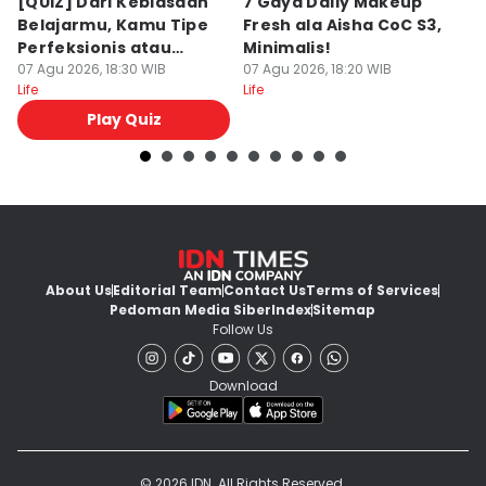
[QUIZ] Dari Kebiasaan
7 Gaya Daily Makeup
A
Belajarmu, Kamu Tipe
Fresh ala Aisha CoC S3,
B
Perfeksionis atau
Minimalis!
M
Deadliner?
07 Agu 2026, 18:30 WIB
07 Agu 2026, 18:20 WIB
K
07
Life
Life
Lif
Play Quiz
About Us
Editorial Team
Contact Us
Terms of Services
Pedoman Media Siber
Index
Sitemap
Follow Us
Download
© 2026 IDN. All Rights Reserved.