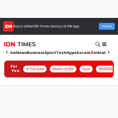
Baca artikel
IDN Times
lainnya di IDN App
Install
Home
News
Business
Sport
Tech
Hype
Korea
Life
Health
Aut
For
# Yuk Vote
Iklanin di IDN
Quiz
INSIDENESIA
You