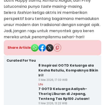
outfit
Happy Salma, Asmara Abigail, dan Prilly
Latuconsina punya
taste
masing-masing.
Selera
fashion
ketiga aktris ini memberikan
perspektif baru tentang bagaimana memadukan
unsur modern dan tradisional dengan sangat apik.
Jadi, jangan ragu untuk menyontek gaya keren
mereka untuk penampilanmu sehari-hari!
Share Article
Curated For You
8 Inspirasi OOTD Keluarga ala
Kesha Ratuliu, Kompaknya Bikin
Iri!
11 Mei 2026, 17:03 WIB
Life
7 OOTD Keluarga Aaliyah-
Thoriq Liburan di Jepang,
Tenteng Tas Rp100 Jutaan!
11 Mei 2026, 13:23 WIB