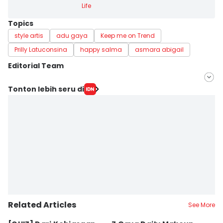
Life
Topics
style artis
adu gaya
Keep me on Trend
Prilly Latuconsina
happy salma
asmara abigail
Editorial Team
Editor
Tonton lebih seru di
Pinka Wima Wima
Editor
Febriyanti Revitasari
Related Articles
See More