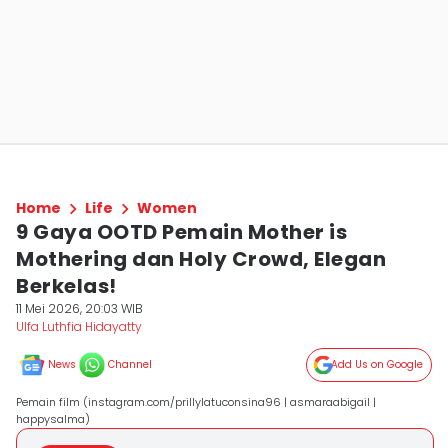
Home
Life
Women
9 Gaya OOTD Pemain Mother is
Mothering dan Holy Crowd, Elegan
Berkelas!
11 Mei 2026, 20:03 WIB
Ulfa Luthfia Hidayatty
News
Channel
Add Us on Google
Pemain film (instagram.com/prillylatuconsina96 | asmaraabigail |
happysalma)